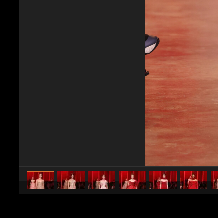
caricato da
Stile e trend