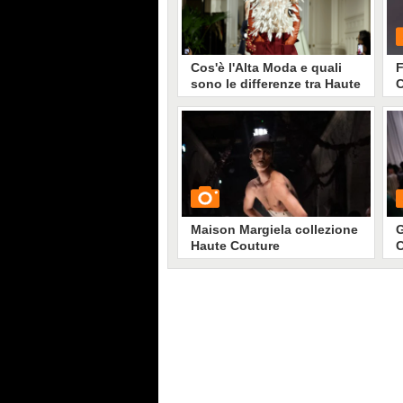
Cos'è l'Alta Moda e quali
F
sono le differenze tra Haute
C
Couture e prêt-à-porter
2
Spesso i due concetti vengono
confusi, ma la Fashion Week
dedicata all'Alta Moda non ha
G
nulla a che vedere con quella
tradizionale. L'Haute Couture è un
esercizio creativo degli stilisti
destinato a un mercato ristretto
che oscilla tra i 2 e i 4mila clienti.
Maison Margiela collezione
G
Haute Couture
C
Primavera/Estate 2024
2
GUARDA
G
10913
• di
Stile e trend