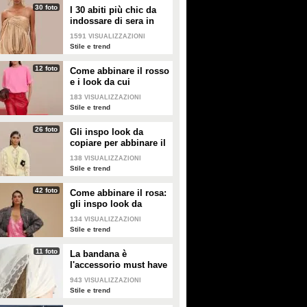
30 foto
I 30 abiti più chic da
indossare di sera in
estate
1591
VISUALIZZAZIONI
Stile e trend
12 foto
Come abbinare il rosso
e i look da cui
prendere ispirazione
183
VISUALIZZAZIONI
Stile e trend
26 foto
Gli inspo look da
copiare per abbinare il
giallo
138
VISUALIZZAZIONI
Stile e trend
42 foto
Come abbinare il rosa:
gli inspo look da
copiare
134
VISUALIZZAZIONI
Stile e trend
11 foto
La bandana è
l'accessorio must have
dell'estate 2026: i
943
VISUALIZZAZIONI
modelli di tendenza
Stile e trend