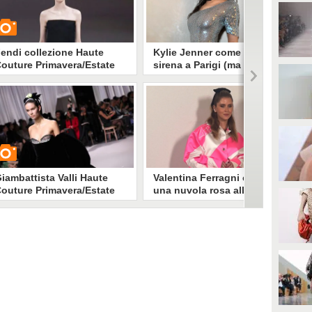
endi collezione Haute
Kylie Jenner come una
outure Primavera/Estate
sirena a Parigi (ma con
024
l'hair look ha "imitato" Kim
Kardashian)
Kylie Jenner è tra le grandi
UARDA
protagoniste della Paris Fashion
Week dedicata all'Haute Couture.
Nelle ultime ore ha partecipato
1782
• di
Stile e trend
alla sfilata di Maison Margiela,
approfittandone per trasformarsi
in una sirena in carne e ossa.
iambattista Valli Haute
Valentina Ferragni come
outure Primavera/Estate
una nuvola rosa alle sfilate
024
di Parigi, svela il retroscena
del look
Valentina Ferragni non poteva
UARDA
mancare alla Paris Fashion Week.
Allo show di Patou ha sfoggiato
un look colorato e sbarazzino con
6462
• di
Stile e trend
fiocco tra i capelli.