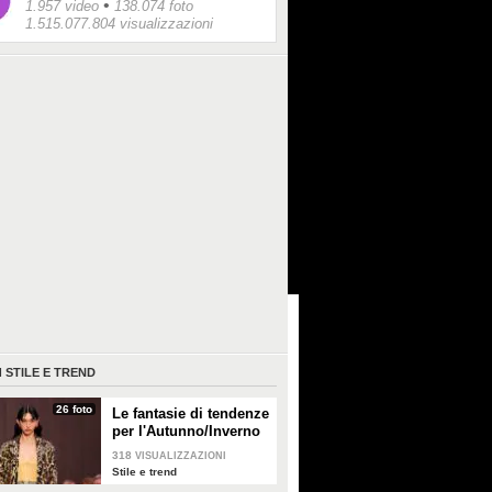
•
1.957 video
138.074 foto
1.515.077.804 visualizzazioni
I
STILE E TREND
26 foto
Le fantasie di tendenze
per l'Autunno/Inverno
2026-2027
318
VISUALIZZAZIONI
Stile e trend