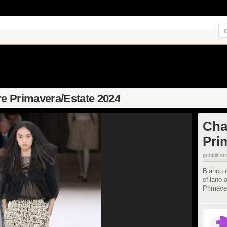
ure Primavera/Estate 2024
Cha
Pri
pubblicato
Bianco c
sfilano 
Primave