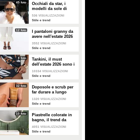
45 foto
Occhiali da star, i
modelli da sole di
tendenza per l'estate
536
VISUALIZZAZIONI
2026
Stile e trend
12 foto
I pantaloni granny da
avere nell'estate 2026
3552
VISUALIZZAZIONI
Stile e trend
8 foto
Tankini, il must
dell'estate 2026 sono i
costumi con la canotta
10334
VISUALIZZAZIONI
Stile e trend
32 foto
Doposole e scrub per
far durare a lungo
l'abbronzatura in estate
1320
VISUALIZZAZIONI
Stile e trend
10 foto
Piastrelle colorate in
bagno, il trend da
seguire in casa
4051
VISUALIZZAZIONI
Stile e trend