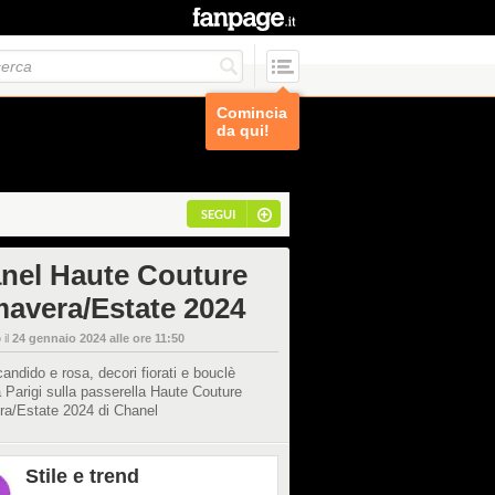
Comincia
da qui!
SEGUI
nel Haute Couture
mavera/Estate 2024
 il
24 gennaio 2024 alle ore 11:50
andido e rosa, decori fiorati e bouclè
a Parigi sulla passerella Haute Couture
ra/Estate 2024 di Chanel
Stile e trend