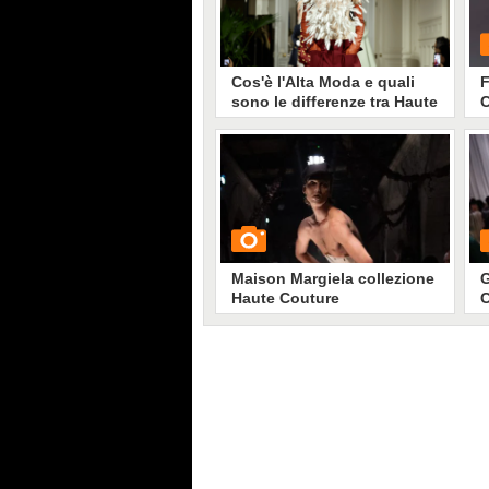
Cos'è l'Alta Moda e quali
F
sono le differenze tra Haute
C
Couture e prêt-à-porter
2
Spesso i due concetti vengono
confusi, ma la Fashion Week
dedicata all'Alta Moda non ha
G
nulla a che vedere con quella
tradizionale. L'Haute Couture è un
esercizio creativo degli stilisti
destinato a un mercato ristretto
che oscilla tra i 2 e i 4mila clienti.
Maison Margiela collezione
G
Haute Couture
C
Primavera/Estate 2024
2
GUARDA
G
10917
• di
Stile e trend