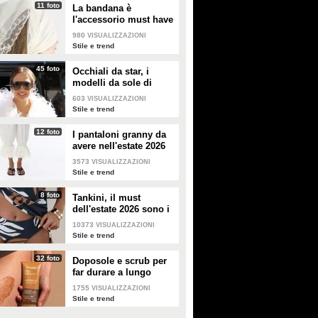
11 foto
La bandana è
l'accessorio must have
dell'estate 2026: i
980
VISUALIZZAZIONI
modelli di tendenza
Stile e trend
45 foto
Occhiali da star, i
modelli da sole di
tendenza per l'estate
603
VISUALIZZAZIONI
2026
Stile e trend
12 foto
I pantaloni granny da
avere nell'estate 2026
3573
VISUALIZZAZIONI
Stile e trend
8 foto
Tankini, il must
dell'estate 2026 sono i
costumi con la canotta
10373
VISUALIZZAZIONI
Stile e trend
32 foto
Doposole e scrub per
far durare a lungo
l'abbronzatura in estate
1755
VISUALIZZAZIONI
Stile e trend