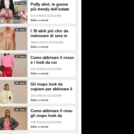
15 foto
Puffy skirt, le gonne
più trendy dell'estate
2026 sono quelle a
515
VISUALIZZAZIONI
palloncino
Stile e trend
30 foto
I 30 abiti più chic da
indossare di sera in
estate
1844
VISUALIZZAZIONI
Stile e trend
12 foto
Come abbinare il rosso
e i look da cui
prendere ispirazione
220
VISUALIZZAZIONI
Stile e trend
26 foto
Gli inspo look da
copiare per abbinare il
giallo
152
VISUALIZZAZIONI
Stile e trend
42 foto
Come abbinare il rosa:
gli inspo look da
copiare
145
VISUALIZZAZIONI
Stile e trend