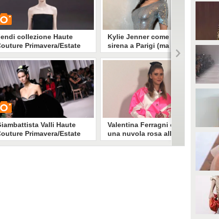
endi collezione Haute
Kylie Jenner come una
outure Primavera/Estate
sirena a Parigi (ma con
024
l'hair look ha "imitato" Kim
Kardashian)
Kylie Jenner è tra le grandi
UARDA
protagoniste della Paris Fashion
Week dedicata all'Haute Couture.
Nelle ultime ore ha partecipato
1782
• di
Stile e trend
alla sfilata di Maison Margiela,
approfittandone per trasformarsi
in una sirena in carne e ossa.
iambattista Valli Haute
Valentina Ferragni come
outure Primavera/Estate
una nuvola rosa alle sfilate
024
di Parigi, svela il retroscena
del look
Valentina Ferragni non poteva
UARDA
mancare alla Paris Fashion Week.
Allo show di Patou ha sfoggiato
un look colorato e sbarazzino con
6464
• di
Stile e trend
fiocco tra i capelli.