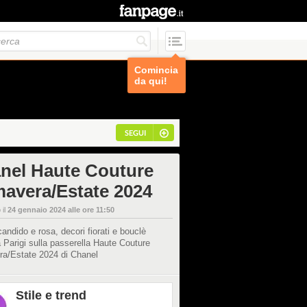
Comincia
da qui!
SEGUI
nel Haute Couture
mavera/Estate 2024
 il
24 gennaio 2024 alle ore 11:50
andido e rosa, decori fiorati e bouclè
a Parigi sulla passerella Haute Couture
ra/Estate 2024 di Chanel
Stile e trend