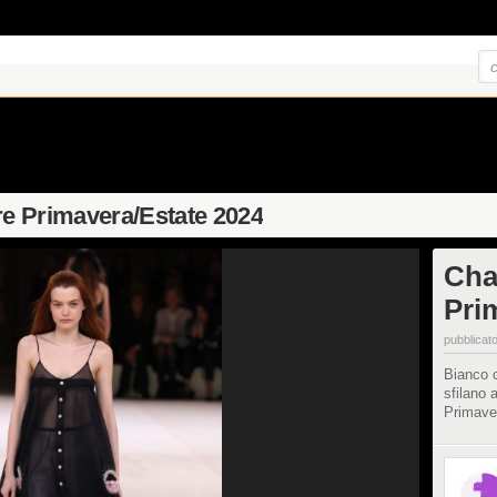
ure Primavera/Estate 2024
Cha
Pri
pubblicato
Bianco c
sfilano 
Primave