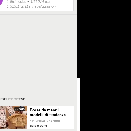
•
1.957 video
138.074 foto
1.515.172.119 visualizzazioni
I
STILE E TREND
22 foto
Borse da mare: i
modelli di tendenza
per l'estate 2026
411
VISUALIZZAZIONI
Stile e trend