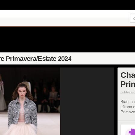
ure Primavera/Estate 2024
Cha
Pri
pubblicato
Bianco c
sfilano 
Primave