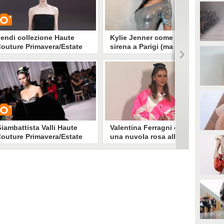
endi collezione Haute
Kylie Jenner come una
outure Primavera/Estate
sirena a Parigi (ma con
024
l'hair look ha "imitato" Kim
Kardashian)
Kylie Jenner è tra le grandi
UARDA
protagoniste della Paris Fashion
Week dedicata all'Haute Couture.
Nelle ultime ore ha partecipato
1781
• di
Stile e trend
alla sfilata di Maison Margiela,
approfittandone per trasformarsi
in una sirena in carne e ossa.
iambattista Valli Haute
Valentina Ferragni come
outure Primavera/Estate
una nuvola rosa alle sfilate
024
di Parigi, svela il retroscena
del look
Valentina Ferragni non poteva
UARDA
mancare alla Paris Fashion Week.
Allo show di Patou ha sfoggiato
un look colorato e sbarazzino con
6462
• di
Stile e trend
fiocco tra i capelli.