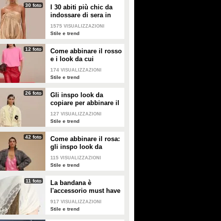
30 foto
I 30 abiti più chic da
indossare di sera in
estate
1575
VISUALIZZAZIONI
Stile e trend
12 foto
Come abbinare il rosso
e i look da cui
prendere ispirazione
174
VISUALIZZAZIONI
Stile e trend
26 foto
Gli inspo look da
copiare per abbinare il
giallo
127
VISUALIZZAZIONI
Stile e trend
42 foto
Come abbinare il rosa:
gli inspo look da
copiare
115
VISUALIZZAZIONI
Stile e trend
11 foto
La bandana è
l'accessorio must have
dell'estate 2026: i
917
VISUALIZZAZIONI
modelli di tendenza
Stile e trend