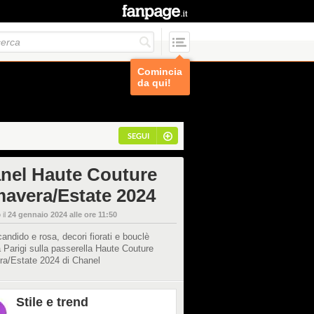
Comincia
da qui!
SEGUI
nel Haute Couture
mavera/Estate 2024
 il
24 gennaio 2024 alle ore 11:50
andido e rosa, decori fiorati e bouclè
a Parigi sulla passerella Haute Couture
ra/Estate 2024 di Chanel
Stile e trend