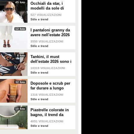
45 foto
Occhiali da star, i
modelli da sole di
tendenza per l'estate
527
VISUALIZZAZIONI
2026
Stile e trend
12 foto
I pantaloni granny da
avere nell'estate 2026
3550
VISUALIZZAZIONI
Stile e trend
8 foto
Tankini, il must
dell'estate 2026 sono i
costumi con la canotta
10319
VISUALIZZAZIONI
Stile e trend
32 foto
Doposole e scrub per
far durare a lungo
l'abbronzatura in estate
1316
VISUALIZZAZIONI
Stile e trend
10 foto
Piastrelle colorate in
bagno, il trend da
seguire in casa
4051
VISUALIZZAZIONI
Stile e trend