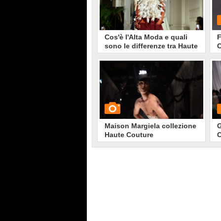
Cos'è l'Alta Moda e quali
F
sono le differenze tra Haute
C
Couture e prêt-à-porter
2
Spesso i due concetti vengono
confusi, ma la Fashion Week
dedicata all'Alta Moda non ha
G
nulla a che vedere con quella
tradizionale. L'Haute Couture è un
esercizio creativo degli stilisti
destinato a un mercato ristretto
che oscilla tra i 2 e i 4mila clienti.
Maison Margiela collezione
G
Haute Couture
C
Primavera/Estate 2024
2
GUARDA
G
10913
• di
Stile e trend