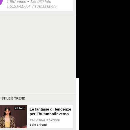
•
1.957 video
138.069 foto
1.515.041.064 visualizzazioni
I
STILE E TREND
26 foto
Le fantasie di tendenze
per l'Autunno/Inverno
2026-2027
254
VISUALIZZAZIONI
Stile e trend