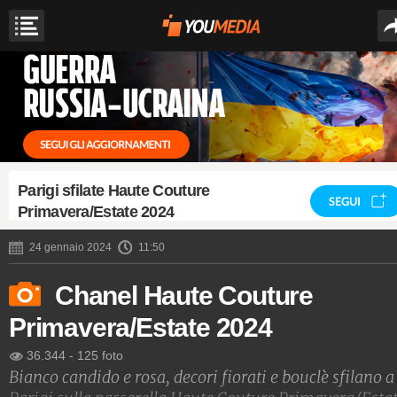
Parigi sfilate Haute Couture
SEGUI
Primavera/Estate 2024
24 gennaio 2024
11:50
Chanel Haute Couture
Primavera/Estate 2024
36.344
-
125 foto
Bianco candido e rosa, decori fiorati e bouclè sfilano a