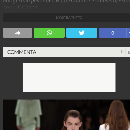
Parigi sulla passerella Haute Couture Primavera/Esta
2024 di Chanel
MOSTRA TUTTO
Stile e trend
1.515.137.210
-
1.957 video
-
138.074 foto
0
COMMENTA
0