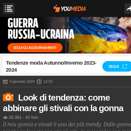
Tendenze moda Autunno/Inverno 2023-
SEGUI
2024
5 gennaio 2024
12:53
Look di tendenza: come
abbinare gli stivali con la gonna
26.361
-
42 foto
Il mix gonna e stivali è uno dei più trendy. Dalle gonn