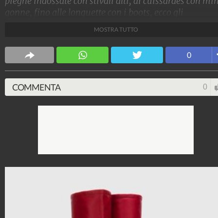
pieghe indossate con stivali alti, ai cuissardes con mi
gonne, fino alle longuette con i boots, ecco gli
abbinamenti da provare e i look da copiare
MOSTRA TUTTO
Stile e trend
0
1.515.286.562
-
1.957 video
-
138.077 foto
COMMENTA
0