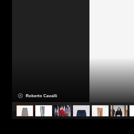
Roberto Cavalli
caricato da
Stile e trend