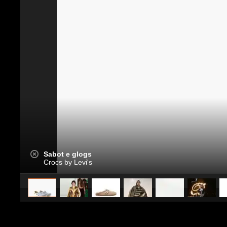
Sabot e glogs
Crocs by Levi's
caricato da
Stile e trend