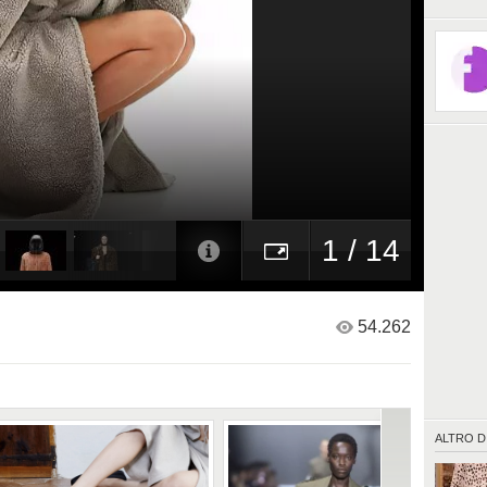
1 / 14
54.262
ALTRO D