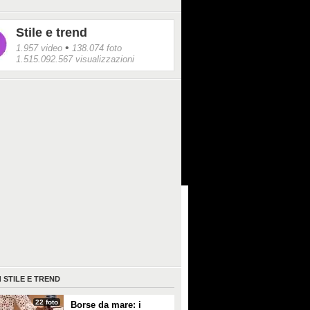
Stile e trend
•
1.957 video
138.074 foto
1.515.092.567 visualizzazioni
I
STILE E TREND
22 foto
Borse da mare: i