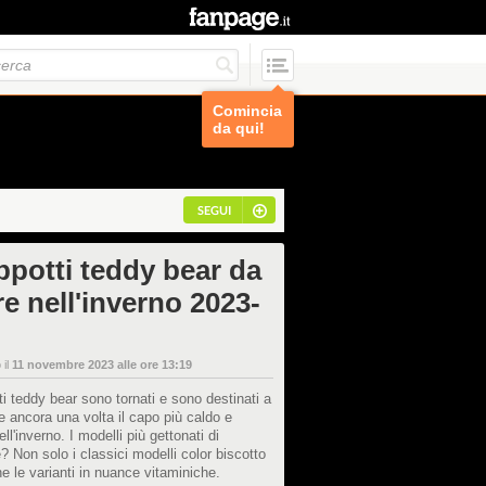
Comincia
da qui!
SEGUI
appotti teddy bear da
e nell'inverno 2023-
 il
11 novembre 2023 alle ore 13:19
ti teddy bear sono tornati e sono destinati a
e ancora una volta il capo più caldo e
ll'inverno. I modelli più gettonati di
? Non solo i classici modelli color biscotto
 le varianti in nuance vitaminiche.