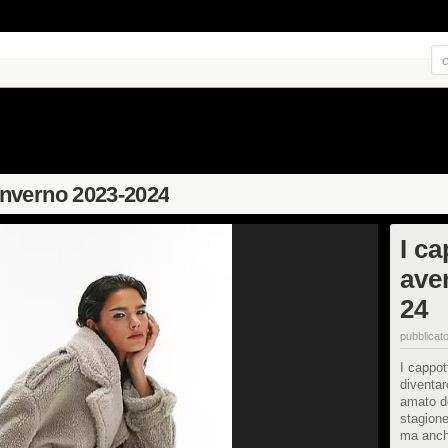
nverno 2023-2024
I c
aver
24
pubblicato
I cappot
diventar
amato de
stagione
ma anche