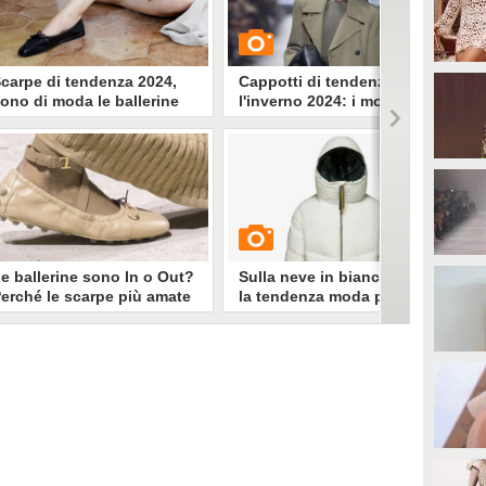
carpe di tendenza 2024,
Cappotti di tendenza per
ono di moda le ballerine
l'inverno 2024: i modelli
aso terra: i 4 modelli da
doppiopetto in stile militare
vere
alle ballerine della danza
GUARDA
lassica a quelle a punta, dai
odelli slingback e aperti sul
allone a quelle in pelle metallic
15179
• di
Stile e trend
rgento e oro, ecco le scarpe più
rendy del 2024
e ballerine sono In o Out?
Sulla neve in bianco e nero,
erché le scarpe più amate
la tendenza moda per la
 odiate di sempre sono
montagna
ornate di moda
e ballerine sono le scarpe più
GUARDA
mate/odiate di sempre. Dopo
ssere state dimenticate per alcuni
nni nell'altro più buio della
39237
• di
Stile e trend
carpiera sono tornate a essere un
ccessorio di tendenza. Come
vviene che un paio di scarpe out
ino a poco fa tornano a essere di