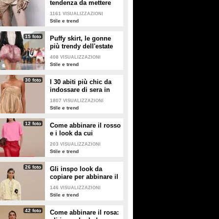
tendenza da mettere
nella valigia dell'estate
1161
VISUALIZZAZIONI
2026
Stile e trend
15 foto
Puffy skirt, le gonne
più trendy dell'estate
2026 sono quelle a
408
VISUALIZZAZIONI
palloncino
Stile e trend
30 foto
I 30 abiti più chic da
indossare di sera in
estate
1807
VISUALIZZAZIONI
Stile e trend
12 foto
Come abbinare il rosso
e i look da cui
prendere ispirazione
203
VISUALIZZAZIONI
Stile e trend
26 foto
Gli inspo look da
copiare per abbinare il
giallo
146
VISUALIZZAZIONI
Stile e trend
42 foto
Come abbinare il rosa: