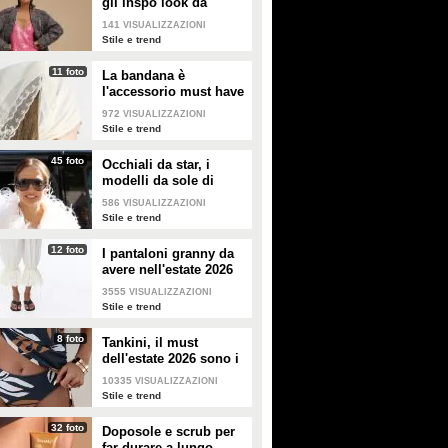
gli inspo look da
copiare
141
VISUALIZZAZIONI
Stile e trend
11 foto
La bandana è
l'accessorio must have
dell'estate 2026: i
972
VISUALIZZAZIONI
modelli di tendenza
Stile e trend
45 foto
Occhiali da star, i
modelli da sole di
tendenza per l'estate
586
VISUALIZZAZIONI
2026
Stile e trend
12 foto
I pantaloni granny da
avere nell'estate 2026
3555
VISUALIZZAZIONI
Stile e trend
8 foto
Tankini, il must
dell'estate 2026 sono i
costumi con la canotta
10335
VISUALIZZAZIONI
Stile e trend
32 foto
Doposole e scrub per
far durare a lungo