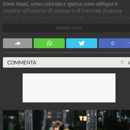
Sono maxi, sono colorate e spesso sono oblique e
inserite all'interno di stampe e di intricate fantasie
optical, sono le maxi righe colorate, stampa must hav
per l'autunno 2023
MOSTRA TUTTO
Stile e trend
0
1.515.199.005
-
1.957 video
-
138.074 foto
COMMENTA
0