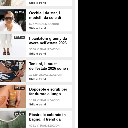
modelli di tendenza
Stile e trend
45 foto
Occhiali da star, i
modelli da sole di
tendenza per l'estate
527
VISUALIZZAZIONI
2026
Stile e trend
12 foto
I pantaloni granny da
avere nell'estate 2026
3550
VISUALIZZAZIONI
Stile e trend
8 foto
Tankini, il must
dell'estate 2026 sono i
costumi con la canotta
10329
VISUALIZZAZIONI
Stile e trend
32 foto
Doposole e scrub per
far durare a lungo
l'abbronzatura in estate
1316
VISUALIZZAZIONI
Stile e trend
10 foto
Piastrelle colorate in
bagno, il trend da
seguire in casa
4051
VISUALIZZAZIONI