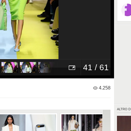
41 / 61
4.258
ALTRO D