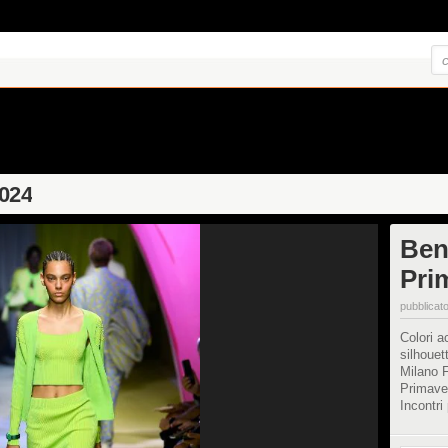
2024
Ben
Pri
pubblicato
Colori a
silhouet
Milano 
Primave
Incontri