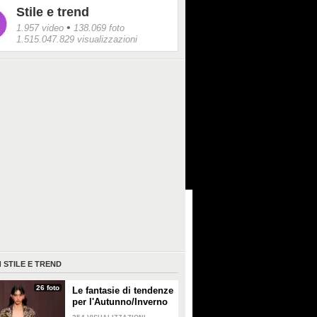
Stile e trend
•
1.957 video
138.069 foto
1.515.047.829 visualizzazioni
I
STILE E TREND
26 foto
Le fantasie di tendenze
per l'Autunno/Inverno
2026-2027