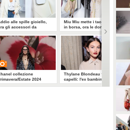
ddio alle spille gioiello,
Miu Miu mette i tacchi alti
ra gli accessori da
in borsa, ora le donne sono
ppuntare alla giacca sono
libere di camminare
uturistici smartphone
comodamente
vete notato le piccole spille
La dittatura dello stiletto è finita e
gganciate alle giacche della
ora anche la moda propone
ollezione Coperni P/E 2024
calzature rasoterra adattandosi
resentata a Parigi? Non si tratta
alle esigenze di comfort delle
i gioielli ma di dispositivi hi-
donne moderne. Miu Miu porta in
ech destinati a prendere il posto
passerella un inno alla comodità.
ello smartphone.
hanel collezione
Thylane Blondeau taglia i
rimavera/Estate 2024
capelli: l'ex bambina più
bella del mondo col
caschetto a Parigi
Drastico cambio hair look per
UARDA
Thylane Blondeau, che ha detto
addio ai capelli lunghi e alle
sfilate della Paris Fashion Week
6086
• di
Stile e trend
ha sfoggiato il caschetto.