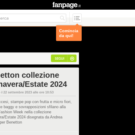
Comincia
da qui!
SEGUI
etton collezione
mavera/Estate 2024
 il
22 settembre 2023 alle ore 10:53
ccesi, stampe pop con frutta e micro fiori,
te baggy e sovrapposizioni sfilano alla
Fashion Week nella collezione
ra/Estate 2024 disegnata da Andrea
 per Benetton