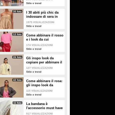
palloncino
Stile e trend
30 foto
I 30 abiti più chic da
indossare di sera in
estate
1575
VISUALIZZAZIONI
Stile e trend
12 foto
Come abbinare il rosso
e i look da cui
prendere ispirazione
174
VISUALIZZAZIONI
Stile e trend
26 foto
Gli inspo look da
copiare per abbinare il
giallo
127
VISUALIZZAZIONI
Stile e trend
42 foto
Come abbinare il rosa:
gli inspo look da
copiare
115
VISUALIZZAZIONI
Stile e trend
11 foto
La bandana è
l'accessorio must have
dell'estate 2026: i
917
VISUALIZZAZIONI