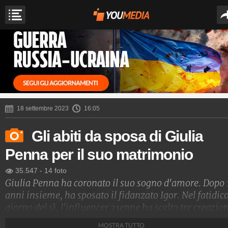
18 settembre 2023
16:05
Gli abiti da sposa di Giulia
Penna per il suo matrimonio
35.547
-
14 foto
Giulia Penna ha coronato il suo sogno d'amore. Dopo 
anni insieme, ha sposato il fidanzato Igor. Nel fatidic
giorno del sì, l'influencer 31enne ha scelto tre creazio
del brand Atelier Emé.
MOSTRA TUTTO