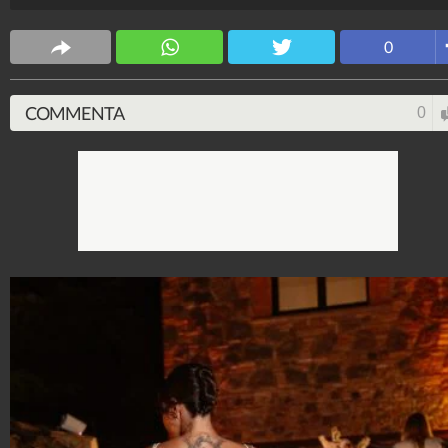
Stile e trend
0
1.515.077.425
-
1.957 video
-
138.074 foto
COMMENTA
0