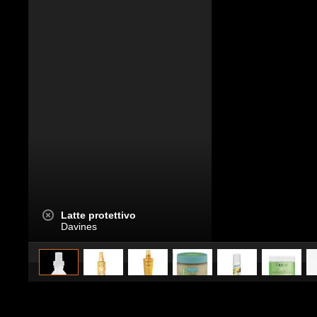
Latte protettivo
Davines
caricato da
Stile e trend