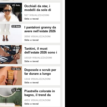
45 foto
Occhiali da star, i
modelli da sole di
tendenza per l'estate
527
VISUALIZZAZIONI
2026
Stile e trend
12 foto
I pantaloni granny da
avere nell'estate 2026
3550
VISUALIZZAZIONI
Stile e trend
8 foto
Tankini, il must
dell'estate 2026 sono i
costumi con la canotta
10319
VISUALIZZAZIONI
Stile e trend
32 foto
Doposole e scrub per
far durare a lungo
l'abbronzatura in estate
1316
VISUALIZZAZIONI
Stile e trend
10 foto
Piastrelle colorate in
bagno, il trend da
seguire in casa
4051
VISUALIZZAZIONI
Stile e trend