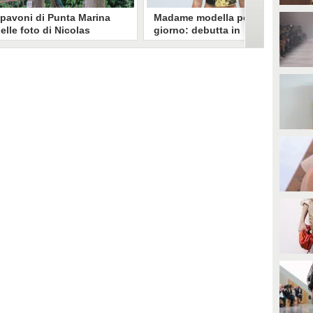
 pavoni di Punta Marina
Madame modella per un
elle foto di Nicolas
giorno: debutta in
runetti: "La convivenza è
passerella alla Milano
ossibile, si lamentano in
Fashion Week
ochi"
icolas Brunetti ha voluto
Nel terzo giorno di Fashion Week
estimoniare la vita coi pavoni di
milanese, la cantante sfila per il
unta Marina, senza allarmismi.
brand italiano emergente con un
e sue foto dell'invasione sono
look molto grunge
tate riprese dalla stampa estera.