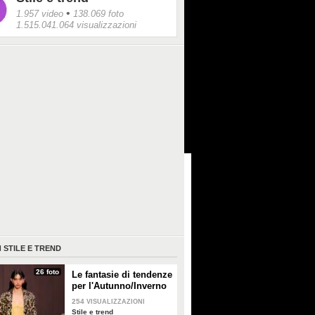
•
1.957 video
138.069 foto
1.515.041.064 visualizzazioni
I
STILE E TREND
26 foto
Le fantasie di tendenze
per l'Autunno/Inverno
2026-2027
254
VISUALIZZAZIONI
Stile e trend