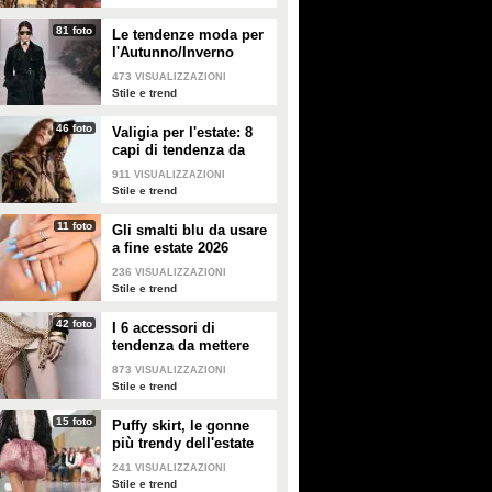
A Trieste la mostra sul
Cosma Brussani: "Mi
81 foto
Le tendenze moda per
potere dell'immagine, Nick
insultano gli omofobi e gli
l'Autunno/Inverno
Cerioni: "Un look funziona
insicuri, all’inizio
2026-2027
473
VISUALIZZAZIONI
se non devi spiegarlo"
rispondevo ora lascio
Stile e trend
andare"
La mostra "Quando il mondo ti
46 foto
PLAY
guarda" esplora il legame stylist-
Valigia per l'estate: 8
celebrity. Un look non è solo
capi di tendenza da
immagine è racconto, come ha
portare in vacanza
911
0
• di
Giusy Dente
VISUALIZZAZIONI
spiegato a Fanpage.it Nick
Stile e trend
Cerioni.
11 foto
Gli smalti blu da usare
a fine estate 2026
236
VISUALIZZAZIONI
Stile e trend
42 foto
I 6 accessori di
tendenza da mettere
nella valigia dell'estate
873
VISUALIZZAZIONI
2026
Stile e trend
15 foto
Puffy skirt, le gonne
più trendy dell'estate
2026 sono quelle a
241
VISUALIZZAZIONI
palloncino
Stile e trend