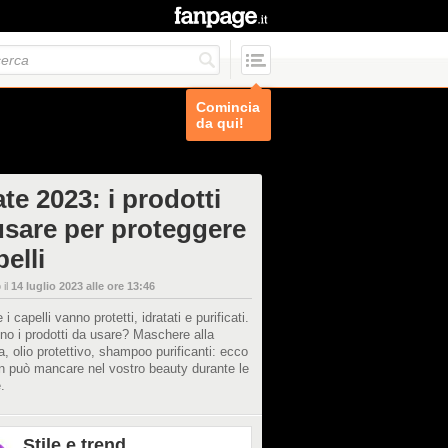
Comincia
da qui!
te 2023: i prodotti
usare per proteggere
pelli
 il
14 luglio 2023 alle ore 13:46
 i capelli vanno protetti, idratati e purificati.
no i prodotti da usare? Maschere alla
a, olio protettivo, shampoo purificanti: ecco
n può mancare nel vostro beauty durante le
.
Stile e trend