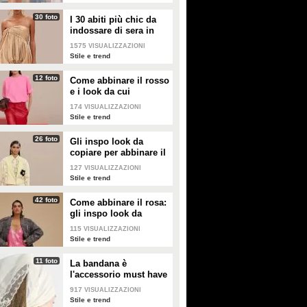
30 foto
I 30 abiti più chic da
indossare di sera in
estate
1575
VISUALIZZAZIONI
Stile e trend
12 foto
Come abbinare il rosso
e i look da cui
prendere ispirazione
174
VISUALIZZAZIONI
Stile e trend
26 foto
Gli inspo look da
copiare per abbinare il
giallo
127
VISUALIZZAZIONI
Stile e trend
42 foto
Come abbinare il rosa:
gli inspo look da
copiare
115
VISUALIZZAZIONI
Stile e trend
11 foto
La bandana è
l'accessorio must have
dell'estate 2026: i
917
VISUALIZZAZIONI
modelli di tendenza
Stile e trend