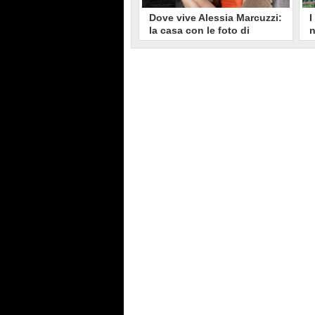
Dove vive Alessia Marcuzzi:
I
la casa con le foto di
n
Marilyn Monroe e una
B
grande terrazza panoramica
p
p
Alessia Marcuzzi sarà tra le co-
N
conduttrici del Festival di
t
Sanremo 2025, sarà all'Ariston
P
durante la finale insieme ad
L
Alessandro Cattelan. Dove vive? A
s
Roma, nel quartiere Flaminio:
ecco tutti i dettagli della casa con
maxi terrazza e palestra.