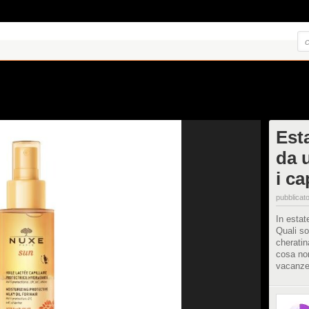
Esta
da 
i ca
pubblicato
In estate
Quali so
cheratin
cosa no
vacanze