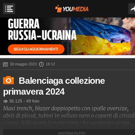
30 maggio 2023
16:12
Balenciaga collezione
primavera 2024
36.125
-
49 foto
Maxi trench, blazer doppiopetto con spalle oversize,
abiti di plissé, tubini in velluto nero o coperti di cristall
scarpe dalle punte lunghissime che sembrano pinne,
borse a rete e maxi clutch chilometriche sfilano in
MOSTRA TUTTO