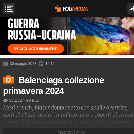
30 maggio 2023
16:12
Balenciaga collezione
primavera 2024
36.132
-
49 foto
Maxi trench, blazer doppiopetto con spalle oversize,
abiti di plissé, tubini in velluto nero o coperti di cristall
scarpe dalle punte lunghissime che sembrano pinne,
borse a rete e maxi clutch chilometriche sfilano in
MOSTRA TUTTO