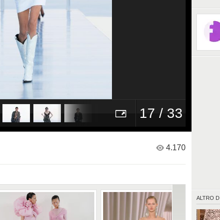
17 / 33
4.170
ALTRO D