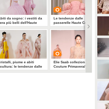
biti da sogno: i vestiti da
Le tendenze dalle
era più belli dell'Haute
passerelle Haute Couture
outure Primavera/Estate
Primavera/Estate 2023
023
e sfilate di Parigi si sono
GUARDA
oncluse lasciandoci negli occhi
reazioni da sogno: in attesa di
ivederli sul red carpet, ecco gli
10196
• di
Stile e trend
biti d'Alta Moda
rimavera/Estate 2023 di cui
nnamorarsi
ristalli, piume e abiti
Elie Saab collezione Haute
cultura: le tendenze dalle
Couture Primavera/Estate
asserelle Haute Couture di
2023
arigi per la P/E 2023
biti principeschi in tulle o con
GUARDA
ucenti decori gioiello, piume e
aillettes, colori pastello e vestiti
etallic, giacche in versione
5627
• di
Stile e trend
outure e completi mannish dalle
inee scultoree, ecco tutte le
endenze e i look più belli visti
ulle passerelle Haute Couture