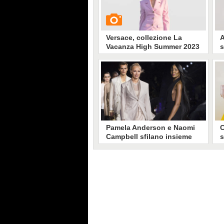
Versace, collezione La
A
Vacanza High Summer 2023
s
C
2
L
GUARDA
c
c
r
4170
• di
Stile e trend
a
P
i
Pamela Anderson e Naomi
C
Campbell sfilano insieme
s
per Boss (sotto il
p
temporale)
P
BOSS ha presentato la collezione
A
Primavera/Estate 2023: in
l
passerella Khaby Lame, Law
p
Roach, Amber Valletta e Pamela
m
Anderson
c
l
t
s