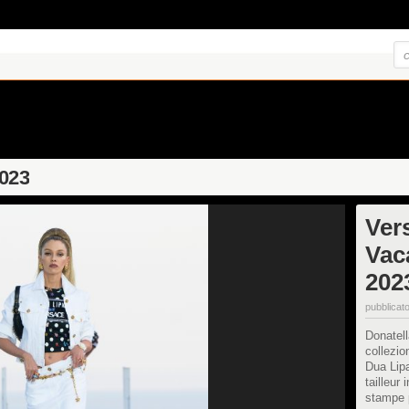
2023
Ver
Vac
202
pubblicato
Donatel
collezio
Dua Lipa
tailleur 
stampe p