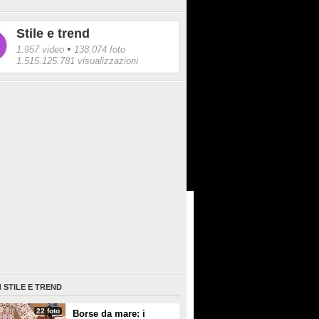
Stile e trend
•
1.957 video
138.074 foto
1.515.125.781 visualizzazioni
I
STILE E TREND
22 foto
Borse da mare: i