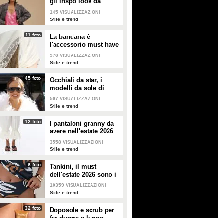
gli inspo look da
copiare
145
VISUALIZZAZIONI
Stile e trend
11 foto
La bandana è
l'accessorio must have
dell'estate 2026: i
976
VISUALIZZAZIONI
modelli di tendenza
Stile e trend
45 foto
Occhiali da star, i
modelli da sole di
tendenza per l'estate
597
VISUALIZZAZIONI
2026
Stile e trend
12 foto
I pantaloni granny da
avere nell'estate 2026
3558
VISUALIZZAZIONI
Stile e trend
8 foto
Tankini, il must
dell'estate 2026 sono i
costumi con la canotta
10359
VISUALIZZAZIONI
Stile e trend
32 foto
Doposole e scrub per
far durare a lungo