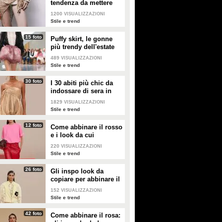
tendenza da mettere
nella valigia dell'estate
1200
VISUALIZZAZIONI
2026
Stile e trend
15 foto
Puffy skirt, le gonne
più trendy dell'estate
2026 sono quelle a
489
VISUALIZZAZIONI
palloncino
Stile e trend
30 foto
I 30 abiti più chic da
indossare di sera in
estate
1829
VISUALIZZAZIONI
Stile e trend
12 foto
Come abbinare il rosso
e i look da cui
prendere ispirazione
220
VISUALIZZAZIONI
Stile e trend
26 foto
Gli inspo look da
copiare per abbinare il
giallo
152
VISUALIZZAZIONI
Stile e trend
42 foto
Come abbinare il rosa: