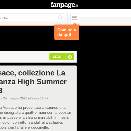
Comincia
da qui!
SEGUI
sace, collezione La
anza High Summer
3
 il
24 maggio 2023 alle ore 10:57
la Versace ha presentato a Cannes una
ne disegnata a quattro mani con la popstar
: in passerella sfilano mini abiti in mesh,
in colori confetto, sandali alla schiava,
ois con farfalle e coccinelle.