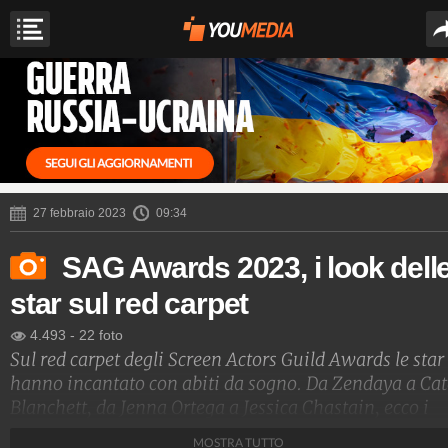
27 febbraio 2023
09:34
SAG Awards 2023, i look dell
star sul red carpet
4.493
-
22 foto
Sul red carpet degli Screen Actors Guild Awards le star
hanno incantato con abiti da sogno. Da Zendaya a Cat
Blanchett, da Jenna Ortega a Jessica Chastain, ecco i
look più belli sul tappeto rosso.
MOSTRA TUTTO