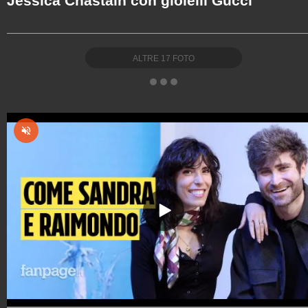
Jessica Chastain con gioielli Gucci
ALTRE
17
FOTO