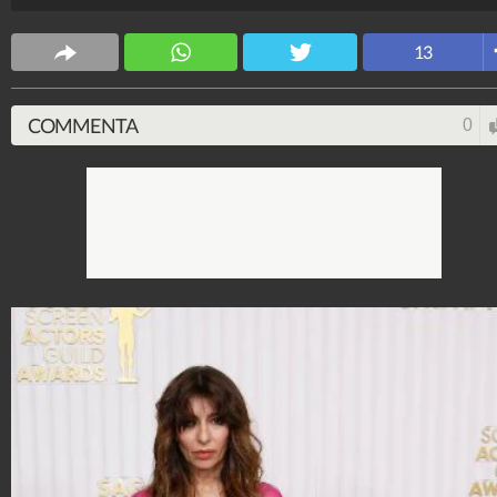
Stile e trend
13
1.515.282.083
-
1.957 video
-
138.077 foto
COMMENTA
0