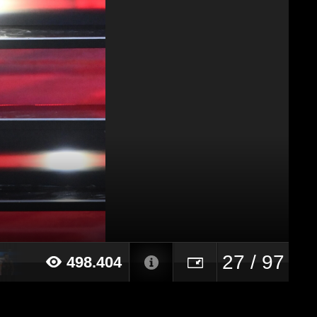
27 / 97
498.404
023 alle ore 19:16