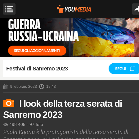
Festival di Sanremo 2023
SEGUI
9 febbraio 2023
19:43
I look della terza serata di
Sanremo 2023
498.405
-
97 foto
Paola Egonu è la protagonista della terza serata di