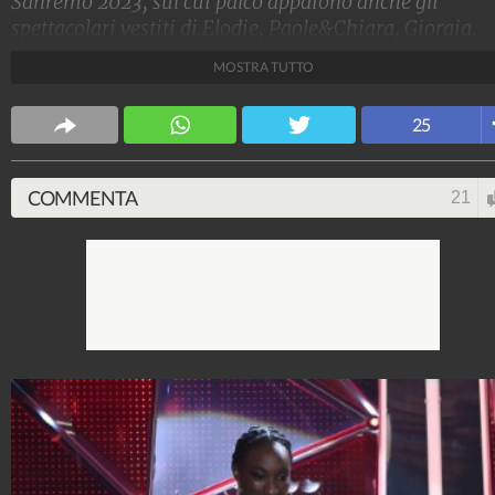
Sanremo 2023, sul cui palco appaiono anche gli
spettacolari vestiti di Elodie, Paole&Chiara, Giorgia,
Anna Oxa, Mara Sattei e Rosa Chemical. Ecco tutte le
MOSTRA TUTTO
foto dei look della terza puntata e chi veste chi sul pal
dell'Ariston
25
Stile e trend
1.515.023.933
-
1.957 video
-
138.069 foto
COMMENTA
21