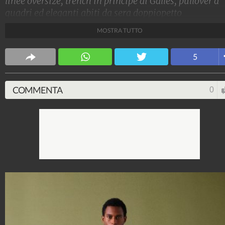
linee oversize, trench in principe di Galles, pullover a
quadri ed eleganti abiti da sera doppiopetto
caratterizzano la collezione Autunno/Inverno 2023-
MOSTRA TUTTO
2024 di Canali.
Stile e trend
5
1.515.239.551
-
1.957 video
-
138.077 foto
COMMENTA
0