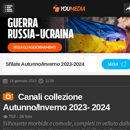
Sfilate Autunno/Inverno 2023-2024
SEGUI
16 gennaio 2023
11:00
Canali collezione
Autunno/Inverno 2023- 2024
753
-
26 foto
Silhouette morbide e comode, completi in velluto dall