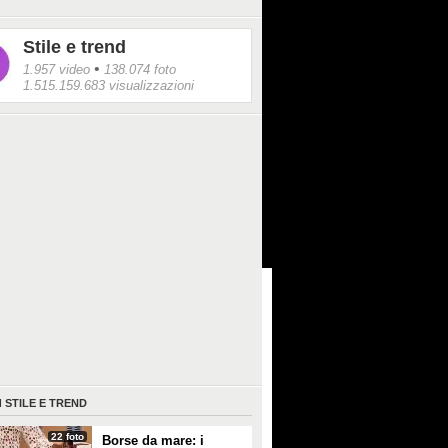
Stile e trend
•
1.957 video
138.074 foto
1.515.159.683 visualizzazioni
I
STILE E TREND
22 foto
Borse da mare: i