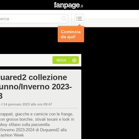
Comincia
da qui!
SEGUI
uared2 collezione
unno/Inverno 2023-
3
 il
14 gennaio 2023 alle ore 09:47
rappati, giacche e camicie con le frange,
con grosse borchie, stivali texani e look in
wboy sfilano sulla passerella
/Inverno 2023-2024 di Dsquared2 alla
Fashion Week