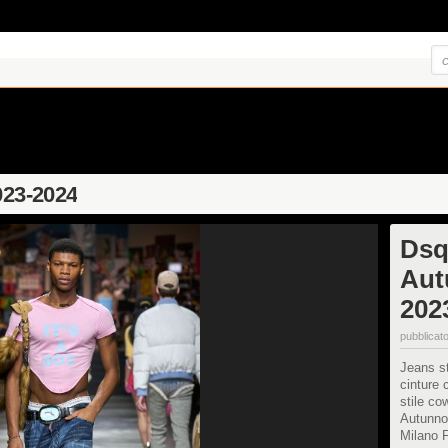
023-2024
Dsq
Aut
202
pubblicato
Jeans st
cinture 
stile co
Autunno
Milano 