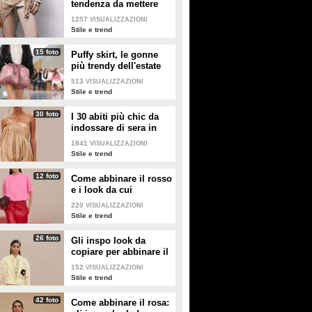
tendenza da mettere
nella valigia dell'estate
1257
VISUALIZZAZIONI
2026
Stile e trend
15 foto
Puffy skirt, le gonne
più trendy dell'estate
2026 sono quelle a
513
VISUALIZZAZIONI
palloncino
Stile e trend
30 foto
I 30 abiti più chic da
indossare di sera in
estate
1841
VISUALIZZAZIONI
Stile e trend
12 foto
Come abbinare il rosso
e i look da cui
prendere ispirazione
220
VISUALIZZAZIONI
Stile e trend
26 foto
Gli inspo look da
copiare per abbinare il
giallo
152
VISUALIZZAZIONI
Stile e trend
42 foto
Come abbinare il rosa: