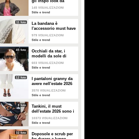
gli inspo look da
copiare
145
VISUALIZZAZIONI
Stile e trend
11 foto
La bandana è
l'accessorio must have
dell'estate 2026: i
979
VISUALIZZAZIONI
modelli di tendenza
Stile e trend
45 foto
Occhiali da star, i
modelli da sole di
tendenza per l'estate
603
VISUALIZZAZIONI
2026
Stile e trend
12 foto
I pantaloni granny da
avere nell'estate 2026
3570
VISUALIZZAZIONI
Stile e trend
8 foto
Tankini, il must
dell'estate 2026 sono i
costumi con la canotta
10373
VISUALIZZAZIONI
Stile e trend
32 foto
Doposole e scrub per
far durare a lungo