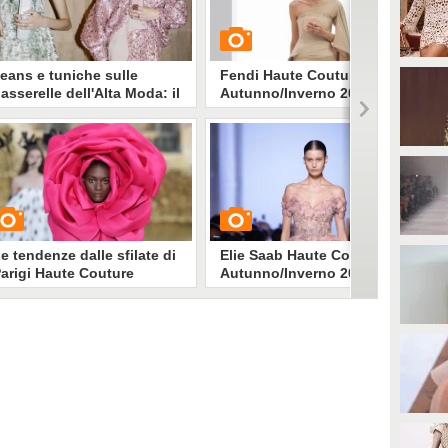
eans e tuniche sulle
Fendi Haute Couture
asserelle dell'Alta Moda: il
Autunno/Inverno 2023-2024
usso sussurrato ha ucciso
'Haute Couture?
ddio a cristalli e abiti gioiello:
GUARDA
eans, ballerine e vestiti tunica
filano alla Settimana dell'Alta
oda di Parigi. E' la fine della
2366
• di
Stile e trend
outure da fiaba?
e tendenze dalle sfilate di
Elie Saab Haute Couture
arigi Haute Couture
Autunno/Inverno 2023-2024
utunno/Inverno 23-24
UARDA
GUARDA
23107
• di
Stile e trend
4035
• di
Stile e trend