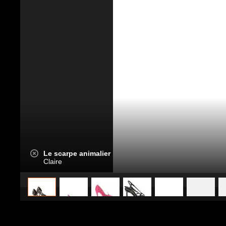
Le scarpe animalier
Claire
caricato da
Stile e trend