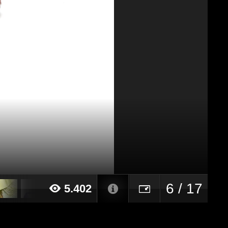
6 / 17
5.402
22 alle ore 12:41