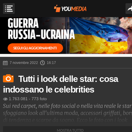
7 novembre 2022
16:17
Tutti i look delle star: cosa
indossano le celebrities
1.763.081
-
773 foto
Sui red carpet, nelle foto social o nella vita reale le star
sfoggiano look all'ultima moda, accessori griffati, bor
di tendenza e scarpe da sogno. Ecco le foto con i look
delle star e i nomi degli stilisti che le vestono
MOSTRA TUTTO