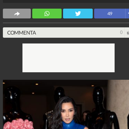
Stile e trend
49
1.515.108.467
-
1.957 video
-
138.074 foto
COMMENTA
0