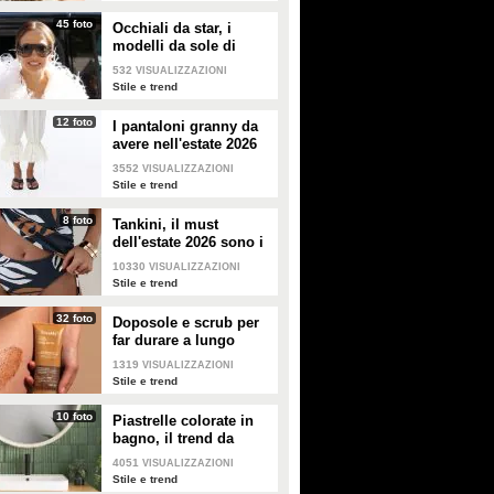
45 foto
Occhiali da star, i
modelli da sole di
tendenza per l'estate
532
VISUALIZZAZIONI
2026
Stile e trend
12 foto
I pantaloni granny da
avere nell'estate 2026
3552
VISUALIZZAZIONI
Stile e trend
8 foto
Tankini, il must
dell'estate 2026 sono i
costumi con la canotta
10330
VISUALIZZAZIONI
Stile e trend
32 foto
Doposole e scrub per
far durare a lungo
l'abbronzatura in estate
1319
VISUALIZZAZIONI
Stile e trend
10 foto
Piastrelle colorate in
bagno, il trend da
seguire in casa
4051
VISUALIZZAZIONI
Stile e trend