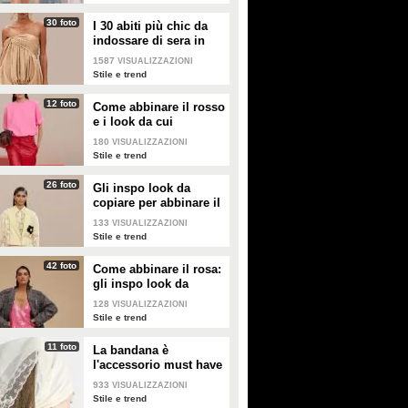
30 foto
I 30 abiti più chic da
indossare di sera in
estate
1587
VISUALIZZAZIONI
Stile e trend
12 foto
Come abbinare il rosso
e i look da cui
prendere ispirazione
180
VISUALIZZAZIONI
Stile e trend
26 foto
Gli inspo look da
copiare per abbinare il
giallo
133
VISUALIZZAZIONI
Stile e trend
42 foto
Come abbinare il rosa:
gli inspo look da
copiare
128
VISUALIZZAZIONI
Stile e trend
11 foto
La bandana è
l'accessorio must have
dell'estate 2026: i
933
VISUALIZZAZIONI
modelli di tendenza
Stile e trend