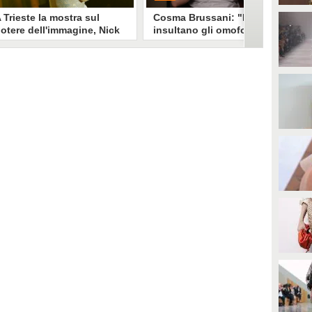
 Trieste la mostra sul
Cosma Brussani: "Mi
otere dell'immagine, Nick
insultano gli omofobi e gli
erioni: "Un look funziona
insicuri, all’inizio
e non devi spiegarlo"
rispondevo ora lascio
andare"
a mostra "Quando il mondo ti
PLAY
uarda" esplora il legame stylist-
elebrity. Un look non è solo
mmagine è racconto, come ha
0
• di
Giusy Dente
piegato a Fanpage.it Nick
erioni.