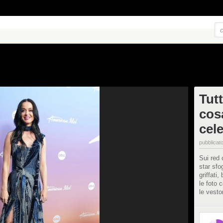
Tutt
cos
cele
pubblicato
Sui red c
star sfo
griffati
le foto c
le vesto