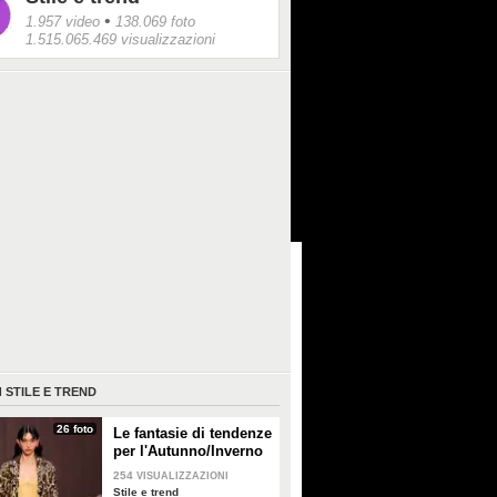
•
1.957 video
138.069 foto
1.515.065.469 visualizzazioni
I
STILE E TREND
26 foto
Le fantasie di tendenze
per l'Autunno/Inverno
2026-2027
254
VISUALIZZAZIONI
Stile e trend