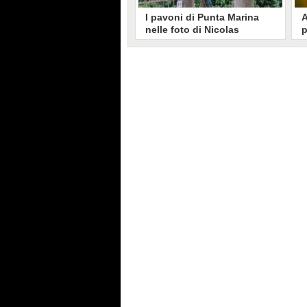
I pavoni di Punta Marina
A
nelle foto di Nicolas
p
Brunetti: "La convivenza è
C
possibile, si lamentano in
s
pochi"
Nicolas Brunetti ha voluto
L
testimoniare la vita coi pavoni di
g
Punta Marina, senza allarmismi.
c
Le sue foto dell'invasione sono
i
state riprese dalla stampa estera.
s
C