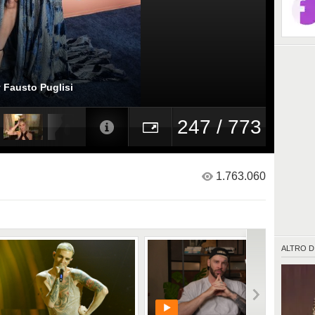
y Fausto Puglisi
247 / 773
1.763.060
ALTRO D