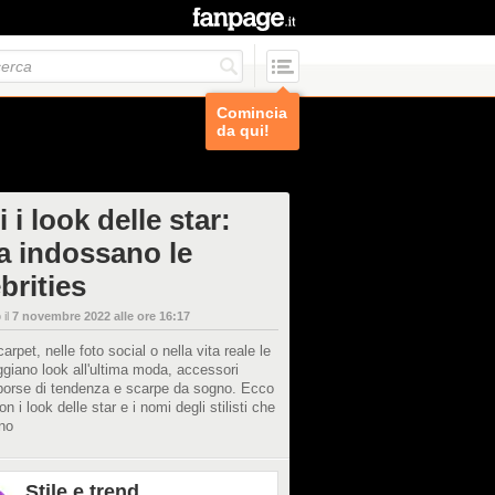
Comincia
da qui!
i i look delle star:
a indossano le
brities
 il
7 novembre 2022 alle ore 16:17
arpet, nelle foto social o nella vita reale le
ggiano look all'ultima moda, accessori
, borse di tendenza e scarpe da sogno. Ecco
on i look delle star e i nomi degli stilisti che
no
Stile e trend