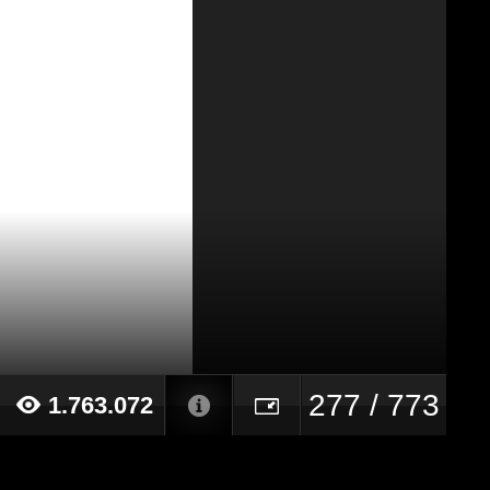
277 / 773
1.763.072
22 alle ore 15:29