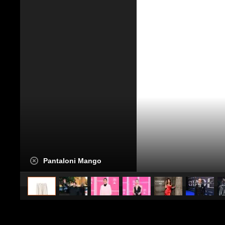
Pantaloni Mango
caricato da
Stile e trend