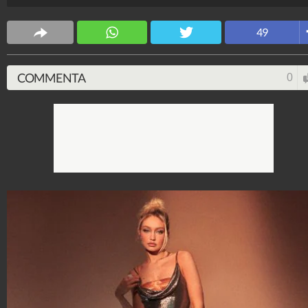
Stile e trend
49
1.515.181.715
-
1.957 video
-
138.074 foto
COMMENTA
0