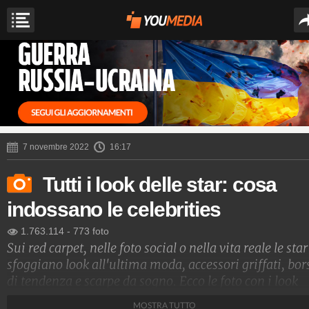
7 novembre 2022
16:17
Tutti i look delle star: cosa
indossano le celebrities
1.763.114
-
773 foto
Sui red carpet, nelle foto social o nella vita reale le star
sfoggiano look all'ultima moda, accessori griffati, bor
di tendenza e scarpe da sogno. Ecco le foto con i look
delle star e i nomi degli stilisti che le vestono
MOSTRA TUTTO