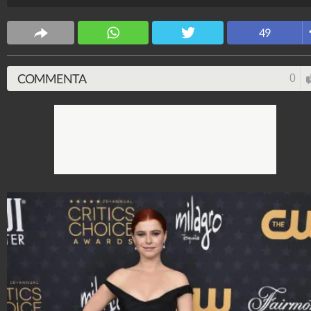
Stile e trend
49
1.515.055.228
-
1.957 video
-
138.069 foto
COMMENTA
0