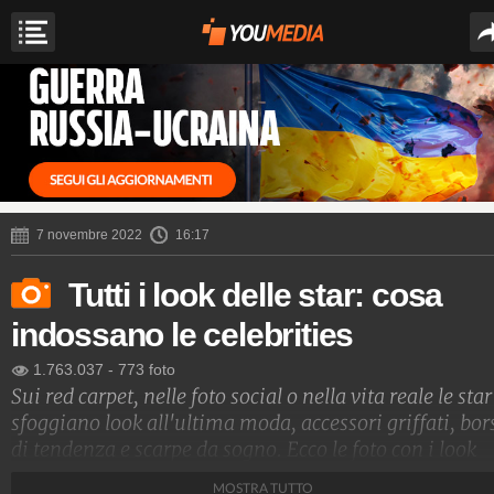
7 novembre 2022
16:17
Tutti i look delle star: cosa
indossano le celebrities
1.763.037
-
773 foto
Sui red carpet, nelle foto social o nella vita reale le star
sfoggiano look all'ultima moda, accessori griffati, bor
di tendenza e scarpe da sogno. Ecco le foto con i look
delle star e i nomi degli stilisti che le vestono
MOSTRA TUTTO