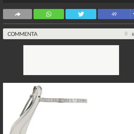
Stile e trend
49
1.515.061.405
-
1.957 video
-
138.069 foto
COMMENTA
0