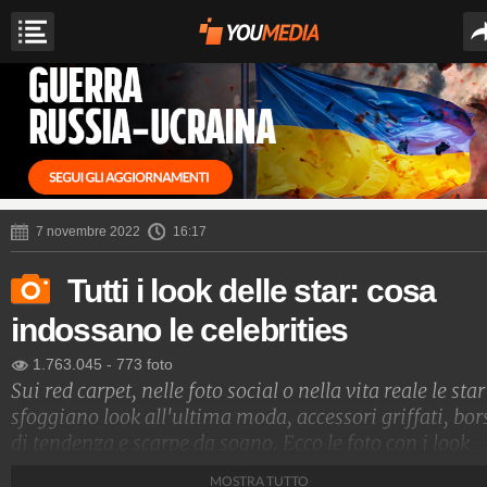
7 novembre 2022
16:17
Tutti i look delle star: cosa
indossano le celebrities
1.763.045
-
773 foto
Sui red carpet, nelle foto social o nella vita reale le star
sfoggiano look all'ultima moda, accessori griffati, bor
di tendenza e scarpe da sogno. Ecco le foto con i look
delle star e i nomi degli stilisti che le vestono
MOSTRA TUTTO