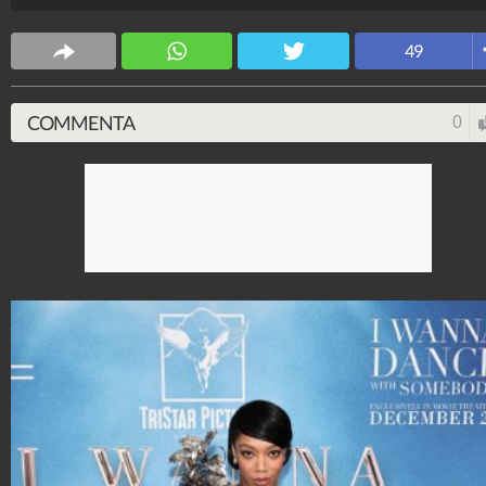
Stile e trend
49
1.515.023.933
-
1.957 video
-
138.069 foto
COMMENTA
0