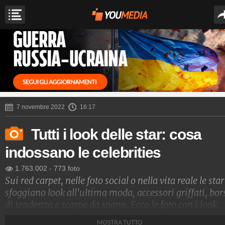
7 novembre 2022
16:17
Tutti i look delle star: cosa
indossano le celebrities
1.763.002
-
773 foto
Sui red carpet, nelle foto social o nella vita reale le star
sfoggiano look all'ultima moda, accessori griffati, bor
di tendenza e scarpe da sogno. Ecco le foto con i look
delle star e i nomi degli stilisti che le vestono
MOSTRA TUTTO