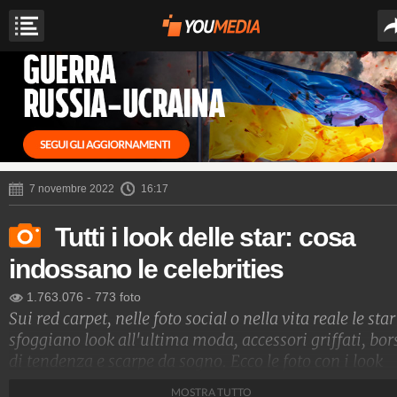
7 novembre 2022
16:17
Tutti i look delle star: cosa
indossano le celebrities
1.763.076
-
773 foto
Sui red carpet, nelle foto social o nella vita reale le star
sfoggiano look all'ultima moda, accessori griffati, bor
di tendenza e scarpe da sogno. Ecco le foto con i look
delle star e i nomi degli stilisti che le vestono
MOSTRA TUTTO