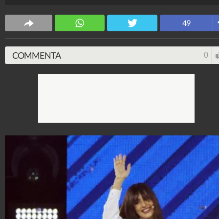
Stile e trend
49
1.515.105.539
-
1.957 video
-
138.074 foto
COMMENTA
0