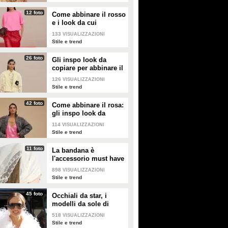
12 foto
Come abbinare il rosso
e i look da cui
prendere ispirazione
133
VISUALIZZAZIONI
Stile e trend
26 foto
Gli inspo look da
copiare per abbinare il
giallo
126
VISUALIZZAZIONI
Stile e trend
42 foto
Come abbinare il rosa:
gli inspo look da
copiare
114
VISUALIZZAZIONI
Stile e trend
11 foto
La bandana è
l'accessorio must have
dell'estate 2026: i
898
VISUALIZZAZIONI
modelli di tendenza
Stile e trend
45 foto
Occhiali da star, i
modelli da sole di
tendenza per l'estate
518
VISUALIZZAZIONI
2026
Stile e trend