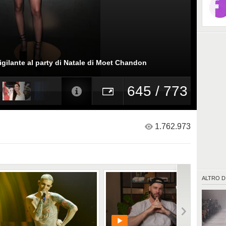
igilante al party di Natale di Moet Chandon
645 / 773
1.762.973
ALTRO D