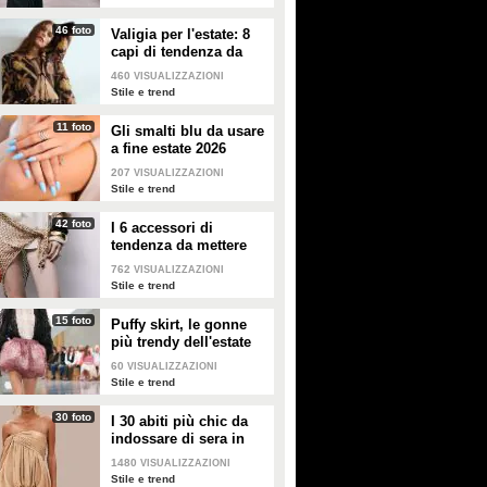
Elodie e Franceska tra
È la "no makeup summer"
46 foto
Valigia per l'estate: 8
topless e bikini, il primo
di Chiara Ferragni: estate
capi di tendenza da
servizio fotografico insieme
senza trucco e filtri col viso
portare in vacanza
460
VISUALIZZAZIONI
celebra la sensualità
naturale
Stile e trend
Elodie e Franceska Nuredini
Chiara Ferragni è in Grecia
11 foto
hanno posato per la prima volta
Gli smalti blu da usare
assieme al compagno José
insieme in un servizio fotografico
Hernandez. Si sta godendo la
a fine estate 2026
"ufficiale". Tra micro bikini,
vacanza all'insegna della
207
VISUALIZZAZIONI
collant velati e topless, hanno
naturalezza: è la sua "no makeup
Stile e trend
lasciato emergere tutta l'innata
summer".
sensualità.
42 foto
I 6 accessori di
tendenza da mettere
nella valigia dell'estate
762
VISUALIZZAZIONI
2026
Stile e trend
15 foto
Puffy skirt, le gonne
più trendy dell'estate
2026 sono quelle a
60
VISUALIZZAZIONI
palloncino
Stile e trend
30 foto
I 30 abiti più chic da
indossare di sera in
estate
1480
VISUALIZZAZIONI
Stile e trend