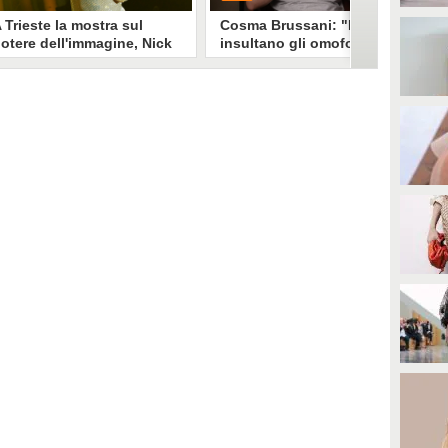
 Trieste la mostra sul
Cosma Brussani: "Mi
otere dell'immagine, Nick
insultano gli omofobi e gli
erioni: "Un look funziona
insicuri, all’inizio
e non devi spiegarlo"
rispondevo ora lascio
andare"
a mostra "Quando il mondo ti
PLAY
uarda" esplora il legame stylist-
elebrity. Un look non è solo
mmagine è racconto, come ha
0
• di
Giusy Dente
piegato a Fanpage.it Nick
erioni.