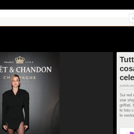
Tutt
cos
cele
pubblicato
Sui red c
star sfo
griffati
le foto c
le vesto