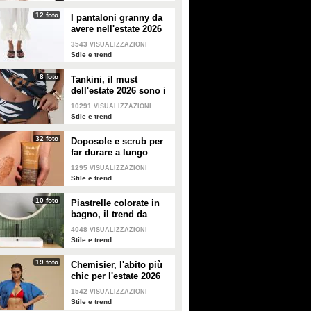
12 foto
I pantaloni granny da
avere nell'estate 2026
3543
VISUALIZZAZIONI
Stile e trend
8 foto
Tankini, il must
dell'estate 2026 sono i
costumi con la canotta
10291
VISUALIZZAZIONI
Stile e trend
32 foto
Doposole e scrub per
far durare a lungo
l'abbronzatura in estate
1295
VISUALIZZAZIONI
Stile e trend
10 foto
Piastrelle colorate in
bagno, il trend da
seguire in casa
4048
VISUALIZZAZIONI
Stile e trend
19 foto
Chemisier, l'abito più
chic per l'estate 2026
1542
VISUALIZZAZIONI
Stile e trend