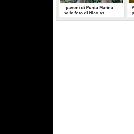
I pavoni di Punta Marina
A
nelle foto di Nicolas
p
Brunetti: "La convivenza è
C
possibile, si lamentano in
s
pochi"
Nicolas Brunetti ha voluto
L
testimoniare la vita coi pavoni di
g
Punta Marina, senza allarmismi.
c
Le sue foto dell'invasione sono
i
state riprese dalla stampa estera.
s
C