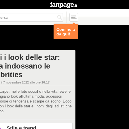
Comincia
da qui!
i i look delle star:
a indossano le
brities
 il
7 novembre 2022 alle ore 16:17
arpet, nelle foto social o nella vita reale le
ggiano look all'ultima moda, accessori
, borse di tendenza e scarpe da sogno. Ecco
on i look delle star e i nomi degli stilisti che
no
Stile e trend