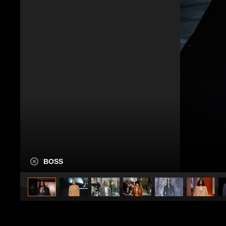
BOSS
caricato da
Stile e trend