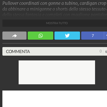
Pullover coordinati con gonne a tubino, cardigan crop
da abbinare a minigonne o shorts dello stesso tessuto 
della stessa fantasia e completi con maglione pantalo
in lana di colore identico, il look più trendy per l'inver
MOSTRA TUTTO
2023 è quello con capi in maglia da abbinare in
coordinato.
7
Stile e trend
1.515.063.115
-
1.957 video
-
138.069 foto
COMMENTA
0