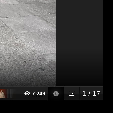
1 / 17
7.249
022 alle ore 16:03