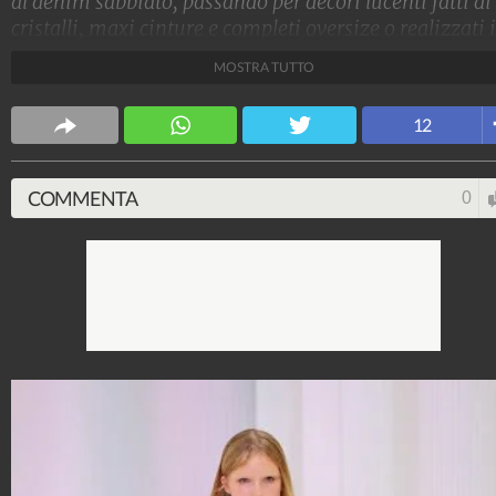
al denim sabbiato, passando per decori lucenti fatti di
cristalli, maxi cinture e completi oversize o realizzati 
tessuti color nude, ecco tutte le tendenze della moda
MOSTRA TUTTO
donna viste sulle passerelle Primavera/Estate 2023 di
Milano, Parigi, Londra e New York.
12
Stile e trend
1.515.174.438
-
1.957 video
-
138.074 foto
COMMENTA
0