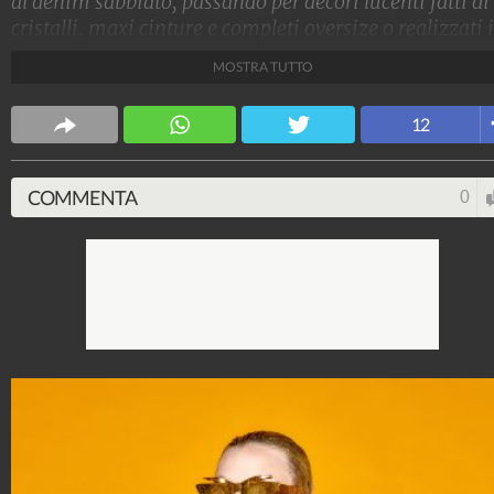
al denim sabbiato, passando per decori lucenti fatti di
cristalli, maxi cinture e completi oversize o realizzati 
tessuti color nude, ecco tutte le tendenze della moda
MOSTRA TUTTO
donna viste sulle passerelle Primavera/Estate 2023 di
Milano, Parigi, Londra e New York.
12
Stile e trend
1.515.103.584
-
1.957 video
-
138.074 foto
COMMENTA
0