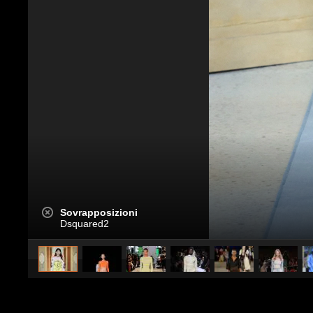
Sovrapposizioni
Dsquared2
caricato da
Stile e trend