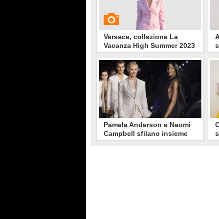
Versace, collezione La
A
Vacanza High Summer 2023
s
C
2
L
GUARDA
c
c
r
4172
• di
Stile e trend
a
P
i
Pamela Anderson e Naomi
C
Campbell sfilano insieme
s
per Boss (sotto il
p
temporale)
P
BOSS ha presentato la collezione
A
Primavera/Estate 2023: in
l
passerella Khaby Lame, Law
p
Roach, Amber Valletta e Pamela
m
Anderson
c
l
t
s