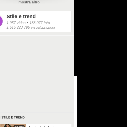
mostra altro
Stile e trend
•
1.957 video
138.077 foto
1.515.223.795 visualizzazioni
I
STILE E TREND
33 foto