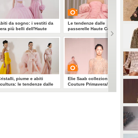
biti da sogno: i vestiti da
Le tendenze dalle
era più belli dell'Haute
passerelle Haute Couture
outure Primavera/Estate
Primavera/Estate 2023
023
e sfilate di Parigi si sono
GUARDA
oncluse lasciandoci negli occhi
reazioni da sogno: in attesa di
ivederli sul red carpet, ecco gli
10199
• di
Stile e trend
biti d'Alta Moda
rimavera/Estate 2023 di cui
nnamorarsi
ristalli, piume e abiti
Elie Saab collezione Haute
cultura: le tendenze dalle
Couture Primavera/Estate
asserelle Haute Couture di
2023
arigi per la P/E 2023
biti principeschi in tulle o con
GUARDA
ucenti decori gioiello, piume e
aillettes, colori pastello e vestiti
etallic, giacche in versione
5627
• di
Stile e trend
outure e completi mannish dalle
inee scultoree, ecco tutte le
endenze e i look più belli visti
ulle passerelle Haute Couture