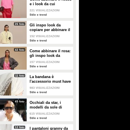
e i look da cui
prendere ispirazione
221
VISUALIZZAZIONI
Stile e trend
26 foto
Gli inspo look da
copiare per abbinare il
giallo
152
VISUALIZZAZIONI
Stile e trend
42 foto
Come abbinare il rosa:
gli inspo look da
copiare
157
VISUALIZZAZIONI
Stile e trend
11 foto
La bandana è
l'accessorio must have
dell'estate 2026: i
983
VISUALIZZAZIONI
modelli di tendenza
Stile e trend
45 foto
Occhiali da star, i
modelli da sole di
tendenza per l'estate
615
VISUALIZZAZIONI
2026
Stile e trend
12 foto
I pantaloni granny da