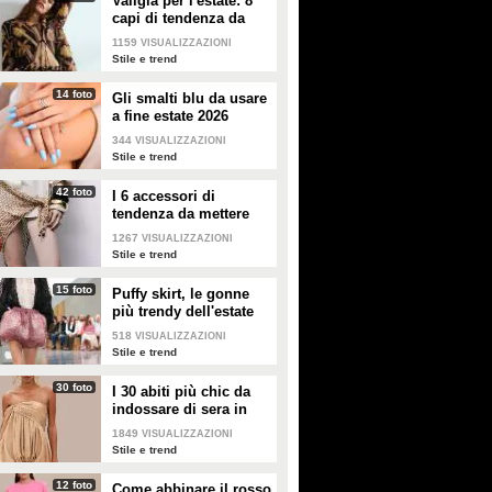
Valigia per l'estate: 8
capi di tendenza da
portare in vacanza
1159
VISUALIZZAZIONI
Stile e trend
14 foto
Gli smalti blu da usare
a fine estate 2026
344
VISUALIZZAZIONI
Stile e trend
42 foto
I 6 accessori di
tendenza da mettere
nella valigia dell'estate
1267
VISUALIZZAZIONI
2026
Stile e trend
15 foto
Puffy skirt, le gonne
più trendy dell'estate
2026 sono quelle a
518
VISUALIZZAZIONI
palloncino
Stile e trend
30 foto
I 30 abiti più chic da
indossare di sera in
estate
1849
VISUALIZZAZIONI
Stile e trend
12 foto
Come abbinare il rosso