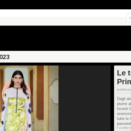
2023
Le t
Pri
pubblicato
Dagli abi
piume a
lucenti f
oversize
tutte le
passerel
Londra 