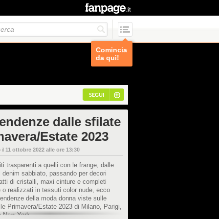
Comincia
da qui!
SEGUI
endenze dalle sfilate
mavera/Estate 2023
 il
11 ottobre 2022 alle ore 13:30
ti trasparenti a quelli con le frange, dalle
l denim sabbiato, passando per decori
atti di cristalli, maxi cinture e completi
 o realizzati in tessuti color nude, ecco
 tendenze della moda donna viste sulle
le Primavera/Estate 2023 di Milano, Parigi,
e New York.