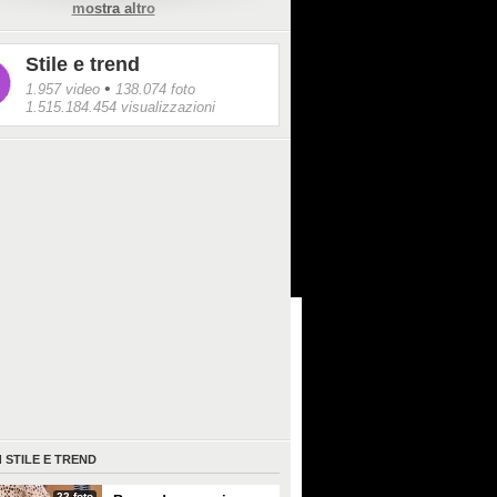
mostra altro
Stile e trend
•
1.957 video
138.074 foto
1.515.184.454 visualizzazioni
I
STILE E TREND
22 foto