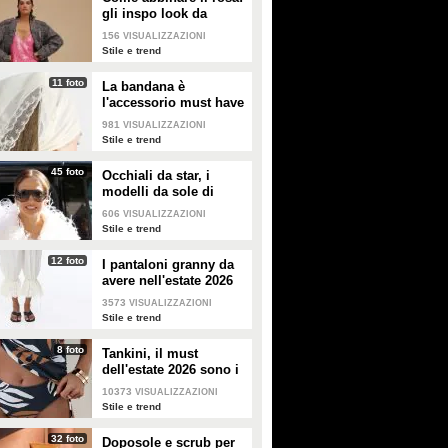
gli inspo look da
copiare
156
VISUALIZZAZIONI
Stile e trend
11 foto
La bandana è
l'accessorio must have
dell'estate 2026: i
981
VISUALIZZAZIONI
modelli di tendenza
Stile e trend
45 foto
Occhiali da star, i
modelli da sole di
tendenza per l'estate
606
VISUALIZZAZIONI
2026
Stile e trend
12 foto
I pantaloni granny da
avere nell'estate 2026
3573
VISUALIZZAZIONI
Stile e trend
8 foto
Tankini, il must
dell'estate 2026 sono i
costumi con la canotta
10373
VISUALIZZAZIONI
Stile e trend
32 foto
Doposole e scrub per