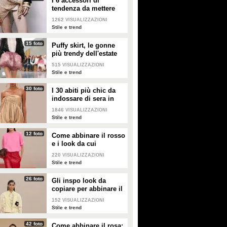
I 6 accessori di
tendenza da mettere
nella valigia dell'estate
1262
VISUALIZZAZIONI
2026
Stile e trend
15 foto
Puffy skirt, le gonne
più trendy dell'estate
2026 sono quelle a
515
VISUALIZZAZIONI
palloncino
Stile e trend
30 foto
I 30 abiti più chic da
indossare di sera in
estate
1846
VISUALIZZAZIONI
Stile e trend
12 foto
Come abbinare il rosso
e i look da cui
prendere ispirazione
220
VISUALIZZAZIONI
Stile e trend
26 foto
Gli inspo look da
copiare per abbinare il
giallo
152
VISUALIZZAZIONI
Stile e trend
42 foto
Come abbinare il rosa: