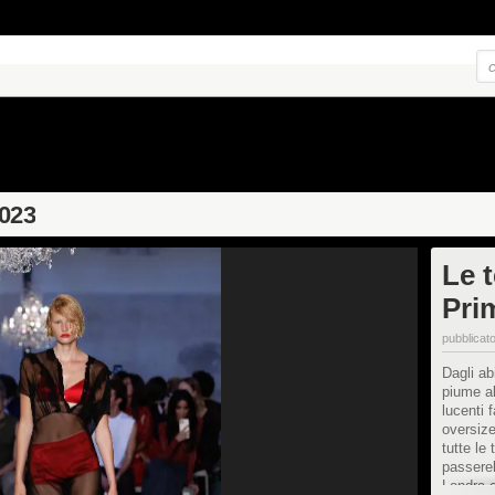
2023
Le t
Pri
pubblicato
Dagli abi
piume a
lucenti f
oversize
tutte le
passerel
Londra 