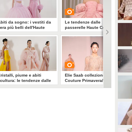
biti da sogno: i vestiti da
Le tendenze dalle
era più belli dell'Haute
passerelle Haute Couture
outure Primavera/Estate
Primavera/Estate 2023
023
e sfilate di Parigi si sono
GUARDA
oncluse lasciandoci negli occhi
reazioni da sogno: in attesa di
ivederli sul red carpet, ecco gli
10197
• di
Stile e trend
biti d'Alta Moda
rimavera/Estate 2023 di cui
nnamorarsi
ristalli, piume e abiti
Elie Saab collezione Haute
cultura: le tendenze dalle
Couture Primavera/Estate
asserelle Haute Couture di
2023
arigi per la P/E 2023
biti principeschi in tulle o con
GUARDA
ucenti decori gioiello, piume e
aillettes, colori pastello e vestiti
etallic, giacche in versione
5627
• di
Stile e trend
outure e completi mannish dalle
inee scultoree, ecco tutte le
endenze e i look più belli visti
ulle passerelle Haute Couture