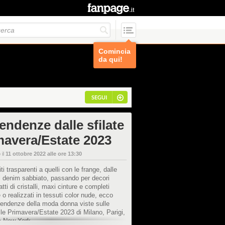
Comincia
da qui!
SEGUI
endenze dalle sfilate
mavera/Estate 2023
 il
11 ottobre 2022 alle ore 13:30
ti trasparenti a quelli con le frange, dalle
l denim sabbiato, passando per decori
atti di cristalli, maxi cinture e completi
 o realizzati in tessuti color nude, ecco
 tendenze della moda donna viste sulle
le Primavera/Estate 2023 di Milano, Parigi,
e New York.