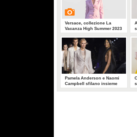
Versace, collezione La
A
Vacanza High Summer 2023
s
C
2
L
GUARDA
c
c
r
4172
• di
Stile e trend
a
P
i
Pamela Anderson e Naomi
C
Campbell sfilano insieme
s
per Boss (sotto il
p
temporale)
P
BOSS ha presentato la collezione
A
Primavera/Estate 2023: in
l
passerella Khaby Lame, Law
p
Roach, Amber Valletta e Pamela
m
Anderson
c
l
t
s