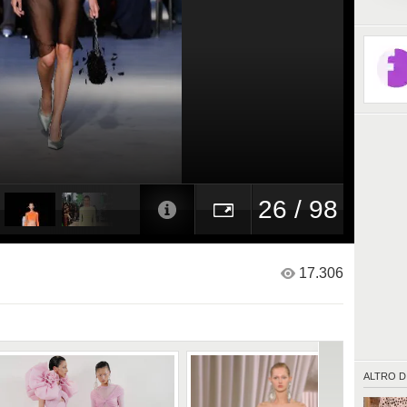
26 / 98
17.306
ALTRO D