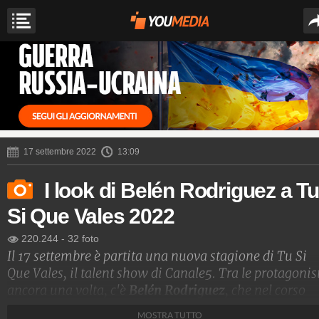
17 settembre 2022
13:09
I look di Belén Rodriguez a Tu
Si Que Vales 2022
220.244
-
32 foto
Il 17 settembre è partita una nuova stagione di Tu Si
Que Vales, il talent show di Canale5. Tra le protagonis
ancora una volta, c'è
Belén Rodriguez
, che nel corso
delle puntate ha sfoggiato un guardaroba glamour e
MOSTRA TUTTO