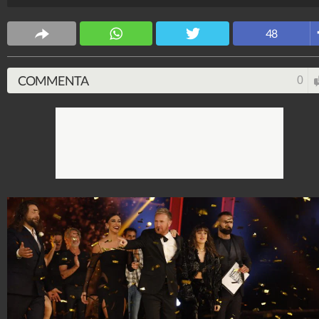
colorato.
Stile e trend
48
1.515.053.282
-
1.957 video
-
138.069 foto
COMMENTA
0