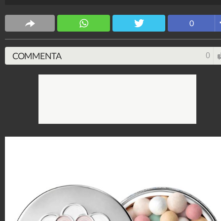
Stile e trend
0
1.515.024.596
-
1.957 video
-
138.069 foto
COMMENTA
0