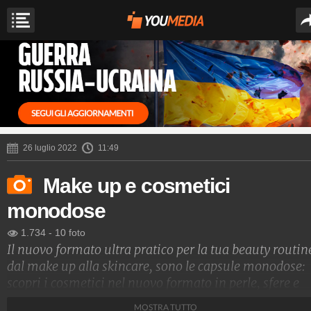
26 luglio 2022
11:49
Make up e cosmetici
monodose
1.734
-
10 foto
Il nuovo formato ultra pratico per la tua beauty routin
dal make up alla skincare, sono le capsule monodose:
scopri i cosmetici nel nuovo formato in perle, sfere e
biglie.
MOSTRA TUTTO