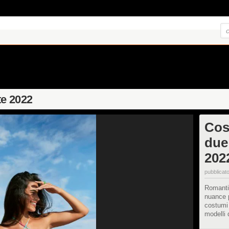
te 2022
Cost
due 
202
pubblicato
Romantic
nuance p
costumi 
modelli 