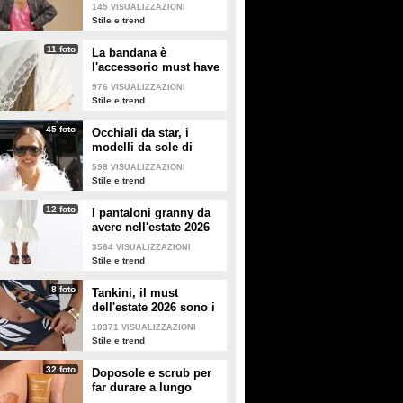
copiare
145
VISUALIZZAZIONI
Stile e trend
11 foto
La bandana è
l'accessorio must have
dell'estate 2026: i
976
VISUALIZZAZIONI
modelli di tendenza
Stile e trend
45 foto
Occhiali da star, i
modelli da sole di
tendenza per l'estate
598
VISUALIZZAZIONI
2026
Stile e trend
12 foto
I pantaloni granny da
avere nell'estate 2026
3564
VISUALIZZAZIONI
Stile e trend
8 foto
Tankini, il must
dell'estate 2026 sono i
costumi con la canotta
10371
VISUALIZZAZIONI
Stile e trend
32 foto
Doposole e scrub per
far durare a lungo
l'abbronzatura in estate