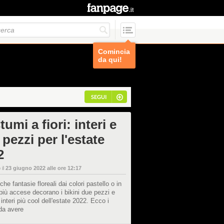
Comincia
da qui!
SEGUI
umi a fiori: interi e
pezzi per l'estate
2
 il
23 giugno 2022 alle ore 12:17
he fantasie floreali dai colori pastello o in
iù accese decorano i bikini due pezzi e
interi più cool dell'estate 2022. Ecco i
da avere