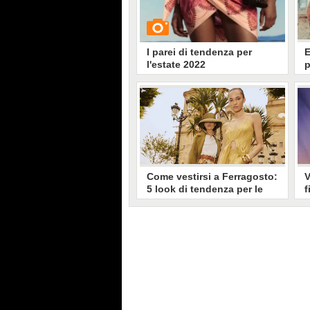
I parei di tendenza per
E
l'estate 2022
p
c
n
L
GUARDA
p
v
v
12020
• di
Stile e trend
o
s
Come vestirsi a Ferragosto:
V
5 look di tendenza per le
f
feste al mare e in città
a
s
Ferragosto è alle porte: gli outfit
di tendenza a cui ispirarsi per una
C
giornata in spiaggia, una festa a
i
bordo piscina o un pranzo in
r
campagna con gli amici
a
a