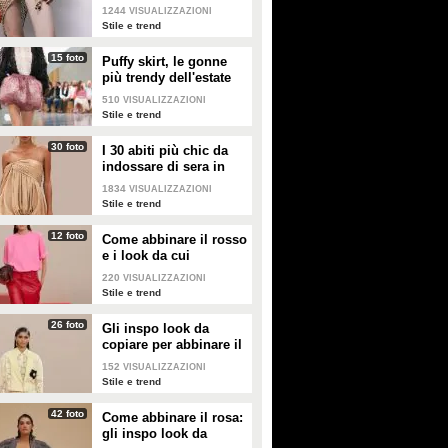
nella valigia dell'estate
1244
VISUALIZZAZIONI
2026
Stile e trend
15 foto
Puffy skirt, le gonne
più trendy dell'estate
2026 sono quelle a
510
VISUALIZZAZIONI
palloncino
Stile e trend
30 foto
I 30 abiti più chic da
indossare di sera in
estate
1834
VISUALIZZAZIONI
Stile e trend
12 foto
Come abbinare il rosso
e i look da cui
prendere ispirazione
220
VISUALIZZAZIONI
Stile e trend
26 foto
Gli inspo look da
copiare per abbinare il
giallo
152
VISUALIZZAZIONI
Stile e trend
42 foto
Come abbinare il rosa:
gli inspo look da