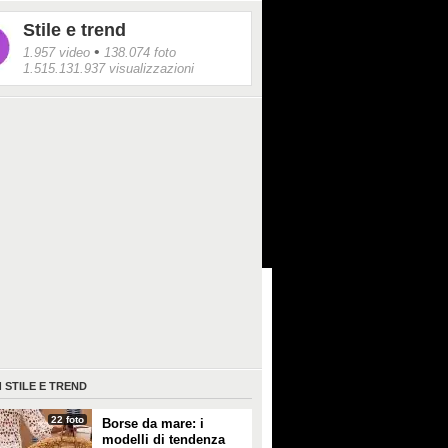
Stile e trend
•
1.957 video
138.074 foto
1.515.131.937 visualizzazioni
I
STILE E TREND
22 foto
Borse da mare: i
modelli di tendenza