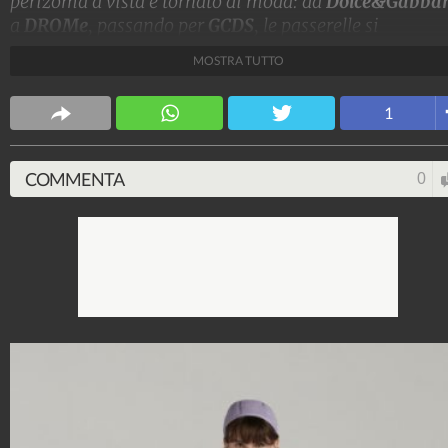
perizoma a vista è tornato di moda: da
Dolce&Gabba
a
DROMe
, passando per
GCDS
, le passerelle si
riempiono di tanga che fanno capolino dalla vita bass
MOSTRA TUTTO
Stile e trend
1
1.515.024.596
-
1.957 video
-
138.069 foto
COMMENTA
0