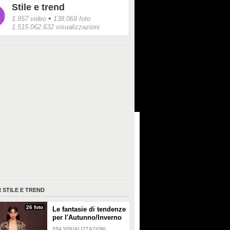
Stile e trend
•
1.957 video
138.069 foto
1.515.062.632 visualizzazioni
I
STILE E TREND
26 foto
Le fantasie di tendenze
per l'Autunno/Inverno
2026-2027
254
VISUALIZZAZIONI