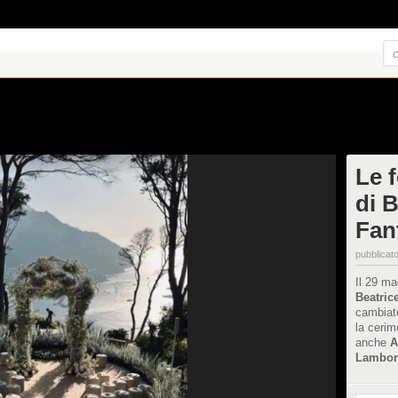
Le 
di B
Fant
pubblicato
Il 29 ma
Beatrice
cambiato
la cerim
anche
A
Lambor