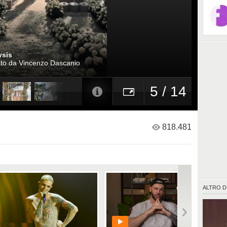
ysis
rato da Vincenzo Dascanio
5 / 14
818.481
ALTRO D