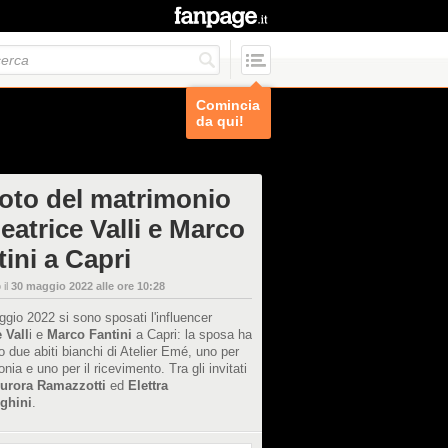
Comincia
da qui!
foto del matrimonio
eatrice Valli e Marco
ini a Capri
 il
30 maggio 2022 alle ore 10:28
ggio 2022 si sono sposati l'influencer
 Vall
i e
Marco Fantini
a Capri: la sposa ha
 due abiti bianchi di Atelier Emé, uno per
onia e uno per il ricevimento. Tra gli invitati
urora Ramazzotti
ed
Elettra
ghini
.