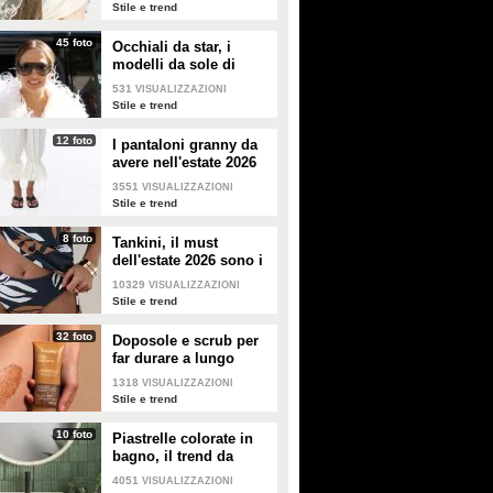
modelli di tendenza
Stile e trend
45 foto
Occhiali da star, i
modelli da sole di
tendenza per l'estate
531
VISUALIZZAZIONI
2026
Stile e trend
12 foto
I pantaloni granny da
avere nell'estate 2026
3551
VISUALIZZAZIONI
Stile e trend
8 foto
Tankini, il must
dell'estate 2026 sono i
costumi con la canotta
10329
VISUALIZZAZIONI
Stile e trend
32 foto
Doposole e scrub per
far durare a lungo
l'abbronzatura in estate
1318
VISUALIZZAZIONI
Stile e trend
10 foto
Piastrelle colorate in
bagno, il trend da
seguire in casa
4051
VISUALIZZAZIONI