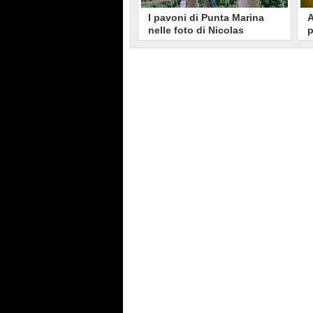
I pavoni di Punta Marina
A
nelle foto di Nicolas
p
Brunetti: "La convivenza è
C
possibile, si lamentano in
s
pochi"
Nicolas Brunetti ha voluto
L
testimoniare la vita coi pavoni di
g
Punta Marina, senza allarmismi.
c
Le sue foto dell'invasione sono
i
state riprese dalla stampa estera.
s
C