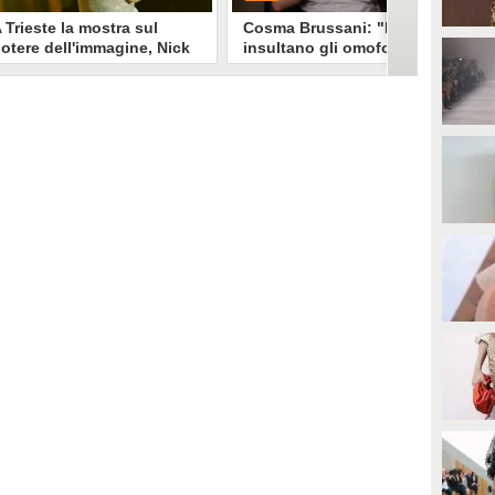
 Trieste la mostra sul
Cosma Brussani: "Mi
otere dell'immagine, Nick
insultano gli omofobi e gli
erioni: "Un look funziona
insicuri, all’inizio
e non devi spiegarlo"
rispondevo ora lascio
andare"
a mostra "Quando il mondo ti
PLAY
uarda" esplora il legame stylist-
elebrity. Un look non è solo
mmagine è racconto, come ha
0
• di
Giusy Dente
piegato a Fanpage.it Nick
erioni.