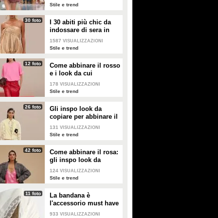
palloncino
Stile e trend
30 foto
I 30 abiti più chic da
indossare di sera in
estate
1587
VISUALIZZAZIONI
Stile e trend
12 foto
Come abbinare il rosso
e i look da cui
prendere ispirazione
178
VISUALIZZAZIONI
Stile e trend
26 foto
Gli inspo look da
copiare per abbinare il
giallo
131
VISUALIZZAZIONI
Stile e trend
42 foto
Come abbinare il rosa:
gli inspo look da
copiare
124
VISUALIZZAZIONI
Stile e trend
11 foto
La bandana è
l'accessorio must have
dell'estate 2026: i
933
VISUALIZZAZIONI