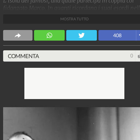
L'isola dei famosi, alla quale partecipa in coppia col
fidanzato Marco. In quanti ricordano i suoi esordi nel
spettacolo? Ecco le foto che mostrano la trasformazio
MOSTRA TUTTO
Stile e trend
408
1.515.205.333
-
1.957 video
-
138.074 foto
COMMENTA
0