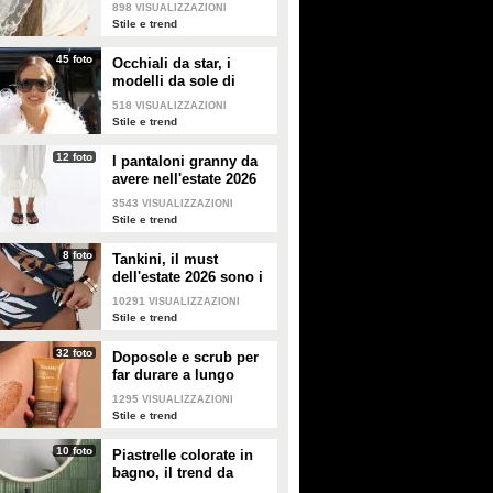
dell'estate 2026: i
898
VISUALIZZAZIONI
modelli di tendenza
Stile e trend
45 foto
Occhiali da star, i
modelli da sole di
tendenza per l'estate
518
VISUALIZZAZIONI
2026
Stile e trend
12 foto
I pantaloni granny da
avere nell'estate 2026
3543
VISUALIZZAZIONI
Stile e trend
8 foto
Tankini, il must
dell'estate 2026 sono i
costumi con la canotta
10291
VISUALIZZAZIONI
Stile e trend
32 foto
Doposole e scrub per
far durare a lungo
l'abbronzatura in estate
1295
VISUALIZZAZIONI
Stile e trend
10 foto
Piastrelle colorate in
bagno, il trend da
seguire in casa