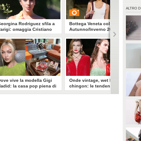
ALTRO D
eorgina Rodriguez sfila a
Bottega Veneta collezione
arigi: omaggia Cristiano
Autunno/Inverno 2022-2023
onaldo con l'abito ispirato
lla sua maglia
eri sera Georgina Rodriguez ha
GUARDA
filato alla Paris Fashion Week.
a calcato la passerella di
etements e lo ha fatto con un
3866
• di
Stile e trend
bito ispirato alla maglia da
ioco di Cristiano Ronaldo.
ove vive la modella Gigi
Onde vintage, wet look e
adid: la casa pop piena di
chingon: le tendenze
olore e opere d'arte
capelli dalla Milano
Fashion Week
pesso in giro per il mondo, tra
ettimana della moda milanese,
Dai tagli geometrici agli chignon
arigina e newyorkese, vediamo
sbarazzini, passando per effetto
ove abita la modella Gigi Hadid
wet e look anni '50: ecco tutte le
 com'è fatta la sua casa.
tendenze capelli per il prossimo
Autunno/Inverno 2022-23 viste
sulle passerella della Milano
Fashion Week.