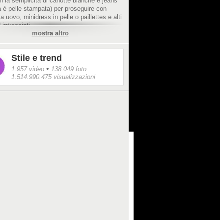
n la semplicità di canotte bianche e jeans
tà è pelle stampata) per proseguire con
a uovo, minidress in pelle o paillettes e alti
 intrecciati.
mostra altro
Stile e trend
•
1.957 video
138.049 foto
1.514.990.475 visualizzazioni