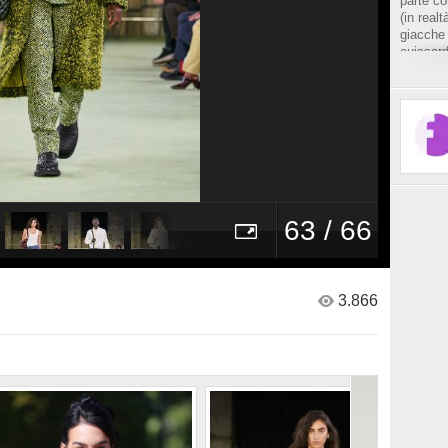
parte co
(in real
giacche 
cuissard
63 / 66
3.866