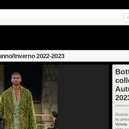
unno/Inverno 2022-2023
Bot
col
Aut
202
pubblicato
Durante
ha prese
Veneta
: