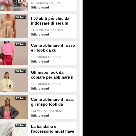
2026 sono quelle a
capelli extra lisci effetto liquid
copricapezzoli.
60
VISUALIZZAZIONI
palloncino
hair.
Stile e trend
30 foto
I 30 abiti più chic da
indossare di sera in
estate
1480
VISUALIZZAZIONI
Stile e trend
12 foto
Come abbinare il rosso
e i look da cui
prendere ispirazione
133
VISUALIZZAZIONI
Stile e trend
26 foto
Gli inspo look da
copiare per abbinare il
giallo
126
VISUALIZZAZIONI
Stile e trend
42 foto
Come abbinare il rosa:
gli inspo look da
copiare
114
VISUALIZZAZIONI
Stile e trend
11 foto
La bandana è
l'accessorio must have