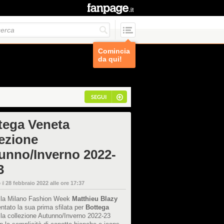
Comincia
da qui!
SEGUI
tega Veneta
lezione
unno/Inverno 2022-
3
 il
28 febbraio 2022 alle ore 17:37
 la Milano Fashion Week
Matthieu Blazy
ntato la sua prima sfilata per
Bottega
 la collezione Autunno/Inverno 2022-23