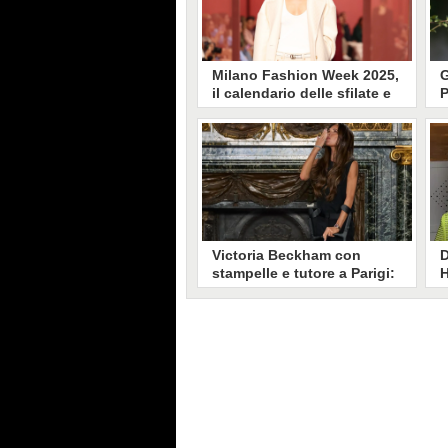
Milano Fashion Week 2025,
G
il calendario delle sfilate e
P
gli eventi dal 23 al 29
R
settembre
a
Si avvicina la settimana più
I
fashion del capoluogo milanese.
s
La Settimana della Moda si apre
H
martedì 23 settembre, un'edizione
V
all'insegna di ritorni, debutti e
a
novità. In programma eventi e
g
sfilate fino a lunedì 29 settembre.
Victoria Beckham con
D
stampelle e tutore a Parigi:
H
per l'arrivo in passerella
c
non rinuncia ai tacchi
S
s
Ieri sera Victoria Beckham ha
p
lanciato la sua collezione A/I
d
2024-25 durante la quarta
e
giornata della Paris Fashion
Week. A fine show ha fatto la
tradizionale apparizione in
passerella ma ha sorpreso tutti
camminando con stampelle e