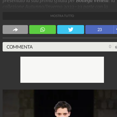
presentato la sua prima sfilata per
Bottega Veneta
: la
collezione Autunno/Inverno 2022-23 parte con la
semplicità di canotte bianche e jeans (in realtà è pelle
MOSTRA TUTTO
stampata) per proseguire con giacche a uovo, minidre
in pelle o paillettes e alti cuissard intrecciati.
23
Stile e trend
1.515.287.894
-
1.957 video
-
138.077 foto
COMMENTA
0