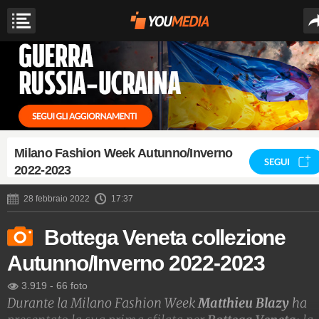
Milano Fashion Week Autunno/Inverno
SEGUI
2022-2023
28 febbraio 2022
17:37
Bottega Veneta collezione
Autunno/Inverno 2022-2023
3.919
-
66 foto
Durante la Milano Fashion Week
Matthieu Blazy
ha