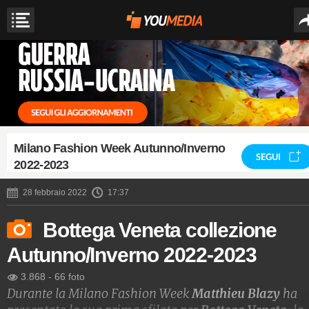
Milano Fashion Week Autunno/Inverno
SEGUI
2022-2023
28 febbraio 2022
17:37
Bottega Veneta collezione
Autunno/Inverno 2022-2023
3.868
-
66 foto
Durante la Milano Fashion Week
Matthieu Blazy
ha