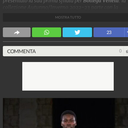
presentato la sua prima sfilata per
Bottega Veneta
: la
collezione Autunno/Inverno 2022-23 parte con la
semplicità di canotte bianche e jeans (in realtà è pelle
MOSTRA TUTTO
stampata) per proseguire con giacche a uovo, minidre
in pelle o paillettes e alti cuissard intrecciati.
23
Stile e trend
1.515.007.012
-
1.957 video
-
138.060 foto
COMMENTA
0