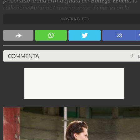
presentato la sua prima sfilata per
Bottega Veneta
: la
collezione Autunno/Inverno 2022-23 parte con la
semplicità di canotte bianche e jeans (in realtà è pelle
MOSTRA TUTTO
stampata) per proseguire con giacche a uovo, minidre
in pelle o paillettes e alti cuissard intrecciati.
23
Stile e trend
1.515.221.735
-
1.957 video
-
138.077 foto
COMMENTA
0