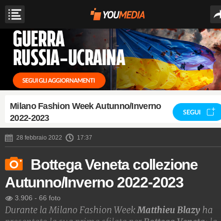
Milano Fashion Week Autunno/Inverno
SEGUI
2022-2023
28 febbraio 2022
17:37
Bottega Veneta collezione
Autunno/Inverno 2022-2023
3.906
-
66 foto
Durante la Milano Fashion Week
Matthieu Blazy
ha